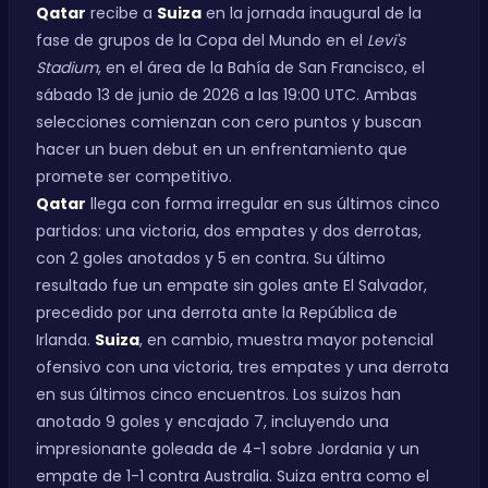
Qatar
recibe a
Suiza
en la jornada inaugural de la
fase de grupos de la Copa del Mundo en el
Levi's
Stadium
, en el área de la Bahía de San Francisco, el
sábado 13 de junio de 2026 a las 19:00 UTC. Ambas
selecciones comienzan con cero puntos y buscan
hacer un buen debut en un enfrentamiento que
promete ser competitivo.
Qatar
llega con forma irregular en sus últimos cinco
partidos: una victoria, dos empates y dos derrotas,
con 2 goles anotados y 5 en contra. Su último
resultado fue un empate sin goles ante El Salvador,
precedido por una derrota ante la República de
Irlanda.
Suiza
, en cambio, muestra mayor potencial
ofensivo con una victoria, tres empates y una derrota
en sus últimos cinco encuentros. Los suizos han
anotado 9 goles y encajado 7, incluyendo una
impresionante goleada de 4-1 sobre Jordania y un
empate de 1-1 contra Australia. Suiza entra como el