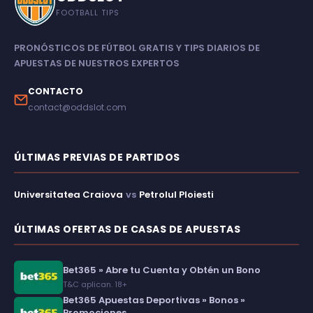
FOOTBALL TIPS
PRONÓSTICOS DE FÚTBOL GRATIS Y TIPS DIARIOS DE
APUESTAS DE NUESTROS EXPERTOS
CONTACTO
contact@oddslot.com
ÚLTIMAS PREVIAS DE PARTIDOS
Universitatea Craiova
vs
Petrolul Ploiesti
ÚLTIMAS OFERTAS DE CASAS DE APUESTAS
Bet365 » Abre tu Cuenta y Obtén un Bono
T&C aplican. 18+
Bet365 Apuestas Deportivas » Bonos »
Promociones