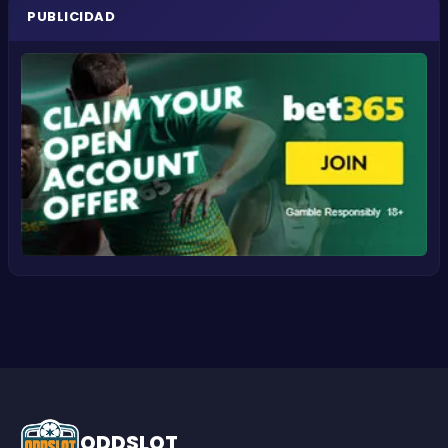
PUBLICIDAD
ODDSLOT