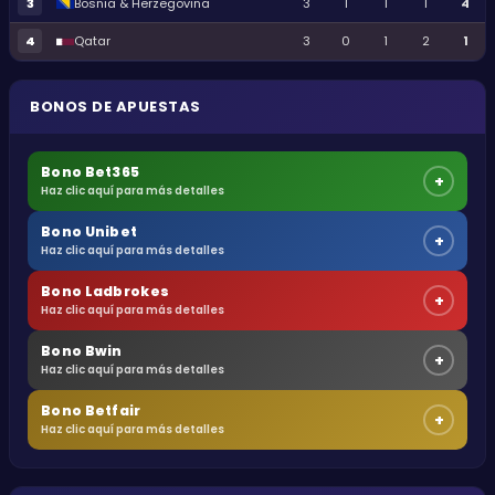
3
Bosnia & Herzegovina
3
1
1
1
4
4
Qatar
3
0
1
2
1
BONOS DE APUESTAS
Bono Bet365
+
Haz clic aquí para más detalles
Bono Unibet
+
Haz clic aquí para más detalles
Bono Ladbrokes
+
Haz clic aquí para más detalles
Bono Bwin
+
Haz clic aquí para más detalles
Bono Betfair
+
Haz clic aquí para más detalles