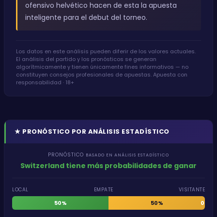
ofensivo helvético hacen de esta la apuesta
inteligente para el debut del torneo.
Los datos en este análisis pueden diferir de los valores actuales.
El análisis del partido y los pronósticos se generan
algorítmicamente y tienen únicamente fines informativos — no
constituyen consejos profesionales de apuestas. Apuesta con
responsabilidad · 18+
★
PRONÓSTICO POR ANÁLISIS ESTADÍSTICO
PRONÓSTICO
BASADO EN ANÁLISIS ESTADÍSTICO
Switzerland tiene más probabilidades de ganar
LOCAL
EMPATE
VISITANTE
50%
50%
0%