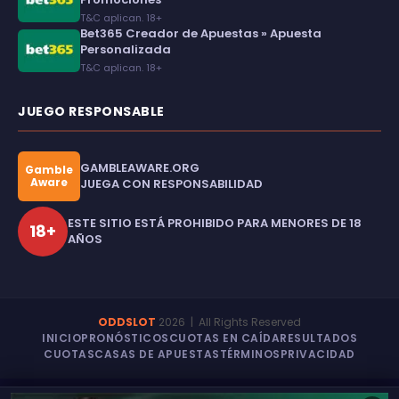
T&C aplican. 18+
Bet365 Creador de Apuestas » Apuesta
Personalizada
T&C aplican. 18+
JUEGO RESPONSABLE
GAMBLEAWARE.ORG
Gamble
Aware
JUEGA CON RESPONSABILIDAD
ESTE SITIO ESTÁ PROHIBIDO PARA MENORES DE 18
18+
AÑOS
ODDSLOT
2026
| All Rights Reserved
INICIO
PRONÓSTICOS
CUOTAS EN CAÍDA
RESULTADOS
CUOTAS
CASAS DE APUESTAS
TÉRMINOS
PRIVACIDAD