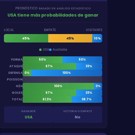
PRONÓSTICO
BASADO EN ANÁLISIS ESTADÍSTICO
USA tiene más probabilidades de ganar
LOCAL
EMPATE
VISITANTE
45%
45%
10%
USA
Australia
FORMA
50%
50%
ATAQUE
67%
33%
DEFENSA
0%
100%
POISSON
H2H
100%
0%
GOLES
67%
33%
TOTAL
61.3%
38.7%
GANADOR
VICTORIA O EMPATE
USA
No