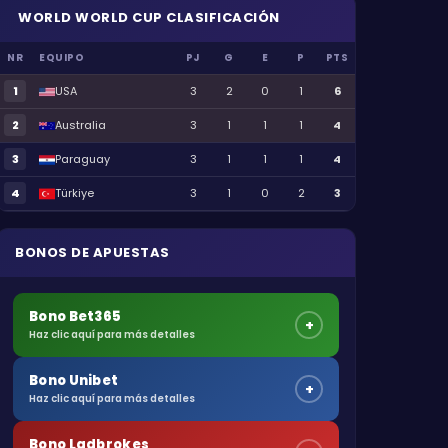
WORLD
WORLD CUP
CLASIFICACIÓN
NR
EQUIPO
PJ
G
E
P
PTS
1
USA
3
2
0
1
6
2
Australia
3
1
1
1
4
3
Paraguay
3
1
1
1
4
4
Türkiye
3
1
0
2
3
BONOS DE APUESTAS
Bono Bet365
+
Haz clic aquí para más detalles
Bono Unibet
+
Haz clic aquí para más detalles
Bono Ladbrokes