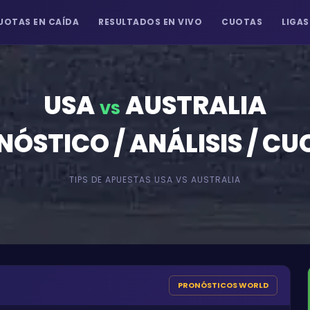
UOTAS EN CAÍDA
RESULTADOS EN VIVO
CUOTAS
LIGAS
USA
AUSTRALIA
VS
ÓSTICO / ANÁLISIS / C
TIPS DE APUESTAS
USA
VS
AUSTRALIA
PRONÓSTICOS WORLD