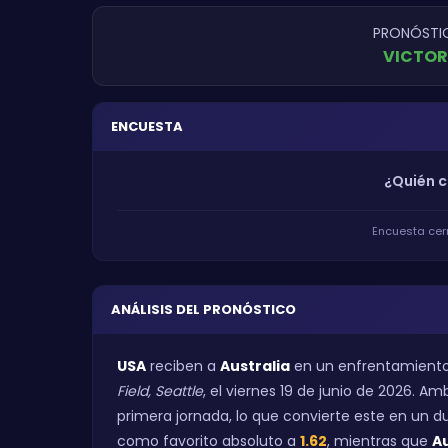
PRONÓSTI
VICTOR
ENCUESTA
¿Quién c
Encuesta cer
ANÁLISIS DEL PRONÓSTICO
USA
reciben a
Australia
en un enfrentamiento 
Field, Seattle
, el viernes 19 de junio de 2026. A
primera jornada, lo que convierte este en un due
como favorito absoluto a
1.62
, mientras que
Au