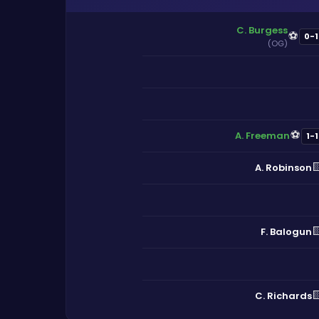
C. Burgess
⚽
0-1
(OG)
⚽
A. Freeman
1-1

A. Robinson

F. Balogun

C. Richards