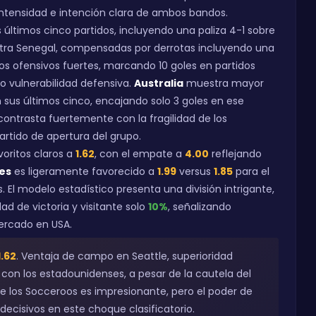
intensidad e intención clara de ambos bandos.
 últimos cinco partidos, incluyendo una paliza 4-1 sobre
tra Senegal, compensadas por derrotas incluyendo una
s ofensivos fuertes, marcando 10 goles en partidos
o vulnerabilidad defensiva.
Australia
muestra mayor
n sus últimos cinco, encajando solo 3 goles en ese
contrasta fuertemente con la fragilidad de los
tido de apertura del grupo.
oritos claros a
1.62
, con el empate a
4.00
reflejando
les
es ligeramente favorecido a
1.99
versus
1.85
para el
 El modelo estadístico presenta una división intrigante,
ad de victoria y visitante solo
10%
, señalizando
ercado en USA.
1.62
. Ventaja de campo en Seattle, superioridad
con los estadounidenses, a pesar de la cautela del
de los Socceroos es impresionante, pero el poder de
decisivos en este choque clasificatorio.