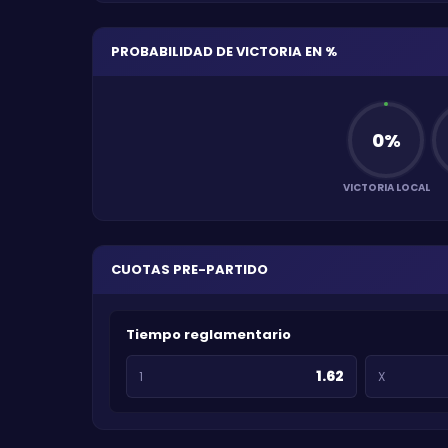
PROBABILIDAD DE VICTORIA EN %
0
%
VICTORIA LOCAL
CUOTAS PRE-PARTIDO
Tiempo reglamentario
1.62
1
X