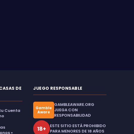
 CASAS DE
JUEGO RESPONSABLE
GAMBLEAWARE.ORG
Gamble
JUEGA CON
 tu Cuenta
Aware
RESPONSABILIDAD
no
ESTE SITIO ESTÁ PROHIBIDO
tas
18+
PARA MENORES DE 18 AÑOS
Bonos »