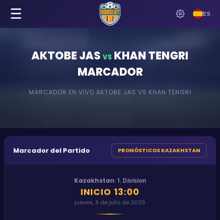
☰
ES
AKTOBE JAS
KHAN TENGRI
VS
MARCADOR
MARCADOR EN VIVO
AKTOBE JAS
VS
KHAN TENGRI
Marcador del Partido
PRONÓSTICOS KAZAKHSTAN
Kazakhstan
:
1. Division
INICIO
13:00
jueves, 9 de julio de 2026