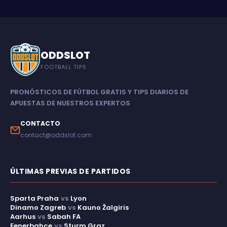
ODDSLOT
FOOTBALL TIPS
PRONÓSTICOS DE FÚTBOL GRATIS Y TIPS DIARIOS DE
APUESTAS DE NUESTROS EXPERTOS
CONTACTO
contact@oddslot.com
ÚLTIMAS PREVIAS DE PARTIDOS
Sparta Praha
vs
Lyon
Dinamo Zagreb
vs
Kauno Žalgiris
Aarhus
vs
Sabah FA
Fenerbahçe
vs
Sturm Graz