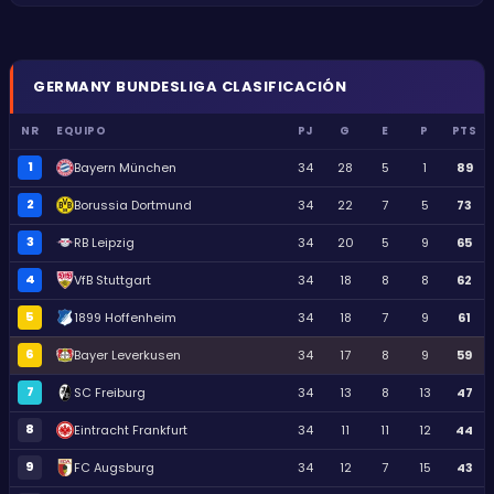
GERMANY
BUNDESLIGA
CLASIFICACIÓN
NR
EQUIPO
PJ
G
E
P
PTS
1
Bayern München
34
28
5
1
89
2
Borussia Dortmund
34
22
7
5
73
3
RB Leipzig
34
20
5
9
65
4
VfB Stuttgart
34
18
8
8
62
5
1899 Hoffenheim
34
18
7
9
61
6
Bayer Leverkusen
34
17
8
9
59
7
SC Freiburg
34
13
8
13
47
8
Eintracht Frankfurt
34
11
11
12
44
9
FC Augsburg
34
12
7
15
43