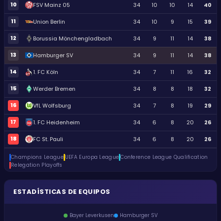
10
FSV Mainz 05
34
10
10
14
40
11
Union Berlin
34
10
9
15
39
12
Borussia Mönchengladbach
34
9
11
14
38
13
Hamburger SV
34
9
11
14
38
14
1. FC Köln
34
7
11
16
32
15
Werder Bremen
34
8
8
18
32
16
VfL Wolfsburg
34
7
8
19
29
17
1. FC Heidenheim
34
6
8
20
26
18
FC St. Pauli
34
6
8
20
26
Champions League
UEFA Europa League
Conference League Qualification
Relegation Playoffs
ESTADÍSTICAS DE EQUIPOS
Bayer Leverkusen
Hamburger SV