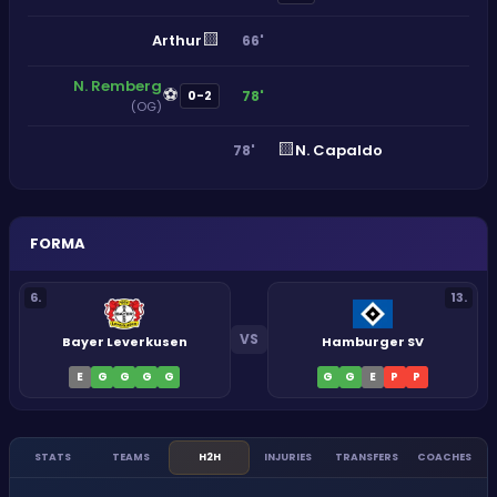
🟨
Arthur
66'
N. Remberg
⚽
78'
0-2
(OG)
🟨
N. Capaldo
78'
FORMA
6
.
13
.
VS
Bayer Leverkusen
Hamburger SV
E
G
G
G
G
G
G
E
P
P
STATS
TEAMS
H2H
INJURIES
TRANSFERS
COACHES