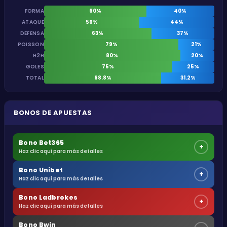
FORMA
60%
40%
ATAQUE
56%
44%
DEFENSA
63%
37%
POISSON
79%
21%
H2H
80%
20%
GOLES
75%
25%
TOTAL
68.8%
31.2%
BONOS DE APUESTAS
Bono Bet365
+
Haz clic aquí para más detalles
Bono Unibet
+
Haz clic aquí para más detalles
Bono Ladbrokes
+
Haz clic aquí para más detalles
Bono Bwin