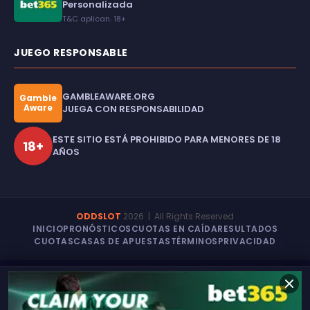
Personalizada
T&C aplican. 18+
JUEGO RESPONSABLE
GAMBLEAWARE.ORG
Gamble
Aware
JUEGA CON RESPONSABILIDAD
ESTE SITIO ESTÁ PROHIBIDO PARA MENORES DE 18
18+
AÑOS
ODDSLOT
2026
| All Rights Reserved
INICIO
PRONÓSTICOS
CUOTAS EN CAÍDA
RESULTADOS
CUOTAS
CASAS DE APUESTAS
TÉRMINOS
PRIVACIDAD