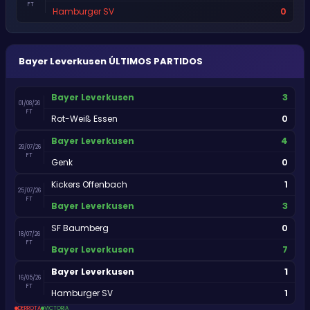
FT
0
Hamburger SV
Bayer Leverkusen
ÚLTIMOS PARTIDOS
3
Bayer Leverkusen
01/08/26
FT
0
Rot-Weiß Essen
4
Bayer Leverkusen
29/07/26
FT
0
Genk
1
Kickers Offenbach
25/07/26
FT
3
Bayer Leverkusen
0
SF Baumberg
18/07/26
FT
7
Bayer Leverkusen
1
Bayer Leverkusen
16/05/26
FT
1
Hamburger SV
DERROTA
VICTORIA