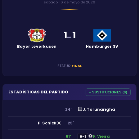
sábado, 16 de mayo de 2026
1
1
-
Bayer Leverkusen
Hamburger SV
STATUS
:
FINAL
ESTADÍSTICAS DEL PARTIDO
+ SUSTITUCIONES (8)
🟨
J. Torunarigha
24'
❌
P. Schick
25'
⚽
F. Vieira
61'
0-1