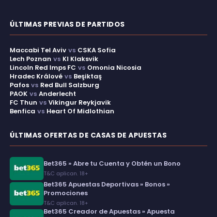
ÚLTIMAS PREVIAS DE PARTIDOS
Maccabi Tel Aviv
vs
CSKA Sofia
Lech Poznan
vs
KI Klaksvik
Lincoln Red Imps FC
vs
Omonia Nicosia
Hradec Králové
vs
Beşiktaş
Pafos
vs
Red Bull Salzburg
PAOK
vs
Anderlecht
FC Thun
vs
Vikingur Reykjavik
Benfica
vs
Heart Of Midlothian
ÚLTIMAS OFERTAS DE CASAS DE APUESTAS
Bet365 » Abre tu Cuenta y Obtén un Bono
T&C aplican. 18+
Bet365 Apuestas Deportivas » Bonos »
Promociones
T&C aplican. 18+
Bet365 Creador de Apuestas » Apuesta