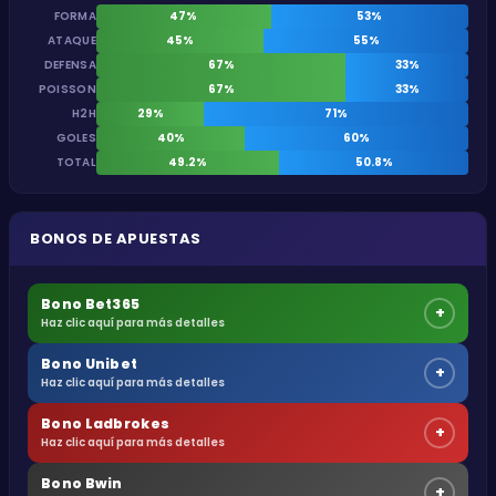
FORMA
47%
53%
ATAQUE
45%
55%
DEFENSA
67%
33%
POISSON
67%
33%
H2H
29%
71%
GOLES
40%
60%
TOTAL
49.2%
50.8%
BONOS DE APUESTAS
Bono Bet365
+
Haz clic aquí para más detalles
Bono Unibet
+
Haz clic aquí para más detalles
Bono Ladbrokes
+
Haz clic aquí para más detalles
Bono Bwin
+