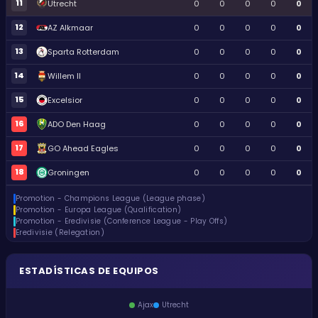
11
Utrecht
0
0
0
0
0
12
AZ Alkmaar
0
0
0
0
0
13
Sparta Rotterdam
0
0
0
0
0
14
Willem II
0
0
0
0
0
15
Excelsior
0
0
0
0
0
16
ADO Den Haag
0
0
0
0
0
17
GO Ahead Eagles
0
0
0
0
0
18
Groningen
0
0
0
0
0
Promotion - Champions League (League phase)
Promotion - Europa League (Qualification)
Promotion - Eredivisie (Conference League - Play Offs)
Eredivisie (Relegation)
ESTADÍSTICAS DE EQUIPOS
Ajax
Utrecht