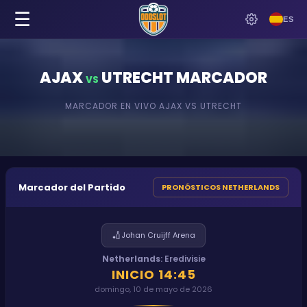
☰
ES
AJAX
UTRECHT
MARCADOR
VS
MARCADOR EN VIVO
AJAX
VS
UTRECHT
Marcador del Partido
PRONÓSTICOS NETHERLANDS
🏏
Johan Cruijff Arena
Netherlands
:
Eredivisie
INICIO
14:45
domingo, 10 de mayo de 2026