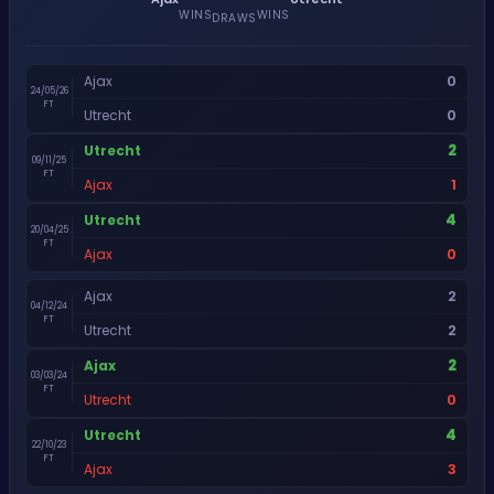
WINS
WINS
DRAWS
0
Ajax
24/05/26
FT
0
Utrecht
2
Utrecht
09/11/25
FT
1
Ajax
4
Utrecht
20/04/25
FT
0
Ajax
2
Ajax
04/12/24
FT
2
Utrecht
2
Ajax
03/03/24
FT
0
Utrecht
4
Utrecht
22/10/23
FT
3
Ajax