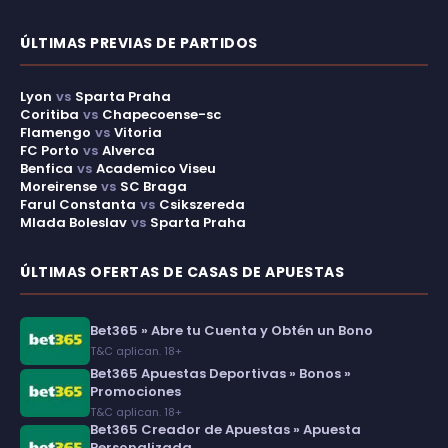
ÚLTIMAS PREVIAS DE PARTIDOS
Lyon
vs
Sparta Praha
Coritiba
vs
Chapecoense-sc
Flamengo
vs
Vitoria
FC Porto
vs
Alverca
Benfica
vs
Academico Viseu
Moreirense
vs
SC Braga
Farul Constanta
vs
Csikszereda
Mlada Boleslav
vs
Sparta Praha
ÚLTIMAS OFERTAS DE CASAS DE APUESTAS
Bet365 » Abre tu Cuenta y Obtén un Bono
T&C aplican. 18+
Bet365 Apuestas Deportivas » Bonos »
Promociones
T&C aplican. 18+
Bet365 Creador de Apuestas » Apuesta
Personalizada