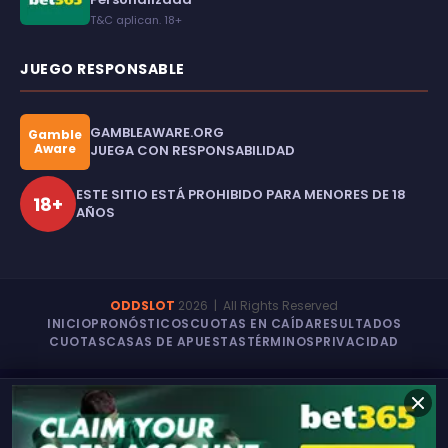
T&C aplican. 18+
JUEGO RESPONSABLE
GAMBLEAWARE.ORG
Gamble
Aware
JUEGA CON RESPONSABILIDAD
ESTE SITIO ESTÁ PROHIBIDO PARA MENORES DE 18
18+
AÑOS
ODDSLOT
2026
| All Rights Reserved
INICIO
PRONÓSTICOS
CUOTAS EN CAÍDA
RESULTADOS
CUOTAS
CASAS DE APUESTAS
TÉRMINOS
PRIVACIDAD