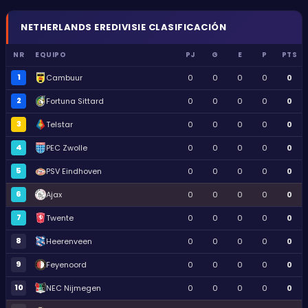
NETHERLANDS
EREDIVISIE
CLASIFICACIÓN
NR
EQUIPO
PJ
G
E
P
PTS
1
Cambuur
0
0
0
0
0
2
Fortuna Sittard
0
0
0
0
0
3
Telstar
0
0
0
0
0
4
PEC Zwolle
0
0
0
0
0
5
PSV Eindhoven
0
0
0
0
0
6
Ajax
0
0
0
0
0
7
Twente
0
0
0
0
0
8
Heerenveen
0
0
0
0
0
9
Feyenoord
0
0
0
0
0
10
NEC Nijmegen
0
0
0
0
0