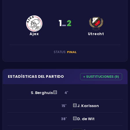
1
2
-
Ajax
Utrecht
STATUS
:
FINAL
ESTADÍSTICAS DEL PARTIDO
+ SUSTITUCIONES (9)
🟨
S. Berghuis
4'
🟨
J. Karlsson
15'
🟨
D. de Wit
38'