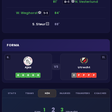
⚽
N. Vesterlund
81'
0-1
⚽
W. Weghorst
84'
1-1
🟨
S. Steur
88'
FORMA
6
.
11
.
VS
Ajax
Utrecht
G
G
G
G
G
E
P
P
P
P
STATS
TEAMS
H2H
INJURIES
TRANSFERS
COACHES
2
1
3
Ajax
Utrecht