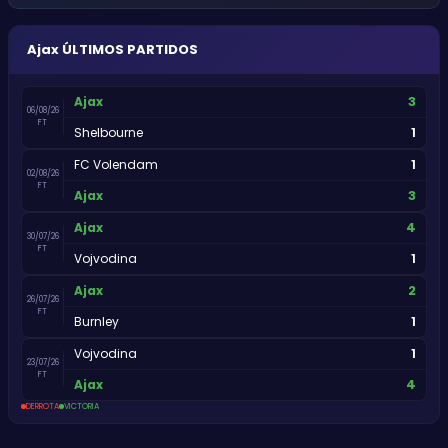
Ajax
ÚLTIMOS PARTIDOS
3
Ajax
06/08/26
FT
1
Shelbourne
1
FC Volendam
02/08/26
FT
3
Ajax
4
Ajax
30/07/26
FT
1
Vojvodina
2
Ajax
26/07/26
FT
1
Burnley
1
Vojvodina
23/07/26
FT
4
Ajax
DERROTA
VICTORIA