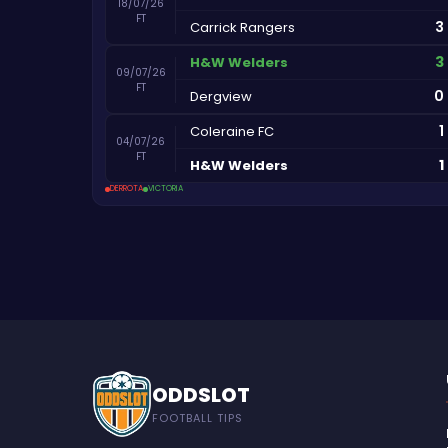
18/07/26
FT
3
Carrick Rangers
3
H&W Welders
09/07/26
FT
0
Dergview
1
Coleraine FC
04/07/26
FT
1
H&W Welders
DERROTA
VICTORIA
ODDSLOT
FOOTBALL TIPS