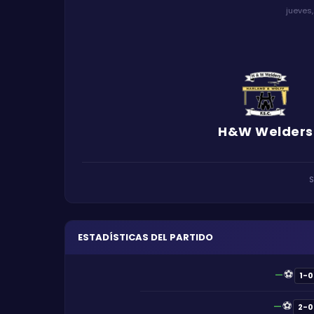
jueves,
H&W Welders
S
ESTADÍSTICAS DEL PARTIDO
⚽
—
1-0
⚽
—
2-0