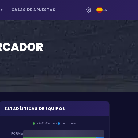
▾
CASAS DE APUESTAS
ES
RCADOR
ESTADÍSTICAS DE EQUIPOS
H&W Welders
Dergview
FORMA