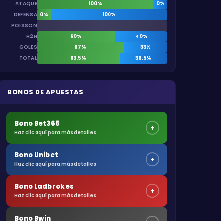
ATAQUE
100%
0%
DEFENSA
0%
100%
POISSON
H2H
60%
40%
GOLES
67%
33%
TOTAL
63.5%
36.5%
BONOS DE APUESTAS
Bono Bet365
+
Haz clic aquí para más detalles
Bono Unibet
+
Haz clic aquí para más detalles
Bono Ladbrokes
+
Haz clic aquí para más detalles
Bono Bwin