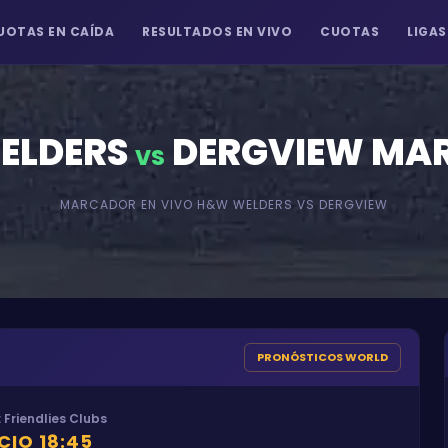
UOTAS EN CAÍDA
RESULTADOS EN VIVO
CUOTAS
LIGAS
ELDERS
DERGVIEW
MA
VS
MARCADOR EN VIVO
H&W WELDERS
VS
DERGVIEW
PRONÓSTICOS WORLD
:
Friendlies Clubs
ICIO
18:45