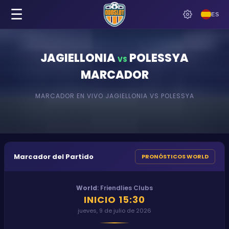
☰
ES
JAGIELLONIA
POLESSYA
VS
MARCADOR
MARCADOR EN VIVO
JAGIELLONIA
VS
POLESSYA
Marcador del Partido
PRONÓSTICOS WORLD
World
:
Friendlies Clubs
INICIO
15:30
jueves, 9 de julio de 2026