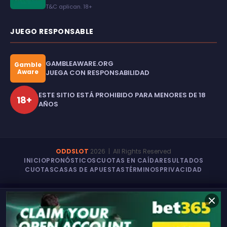
T&C aplican. 18+
JUEGO RESPONSABLE
GAMBLEAWARE.ORG
Gamble
Aware
JUEGA CON RESPONSABILIDAD
ESTE SITIO ESTÁ PROHIBIDO PARA MENORES DE 18
18+
AÑOS
ODDSLOT
2026
| All Rights Reserved
INICIO
PRONÓSTICOS
CUOTAS EN CAÍDA
RESULTADOS
CUOTAS
CASAS DE APUESTAS
TÉRMINOS
PRIVACIDAD