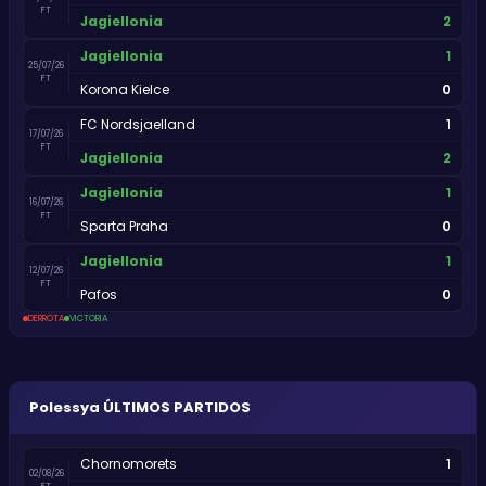
FT
2
Jagiellonia
1
Jagiellonia
25/07/26
FT
0
Korona Kielce
1
FC Nordsjaelland
17/07/26
FT
2
Jagiellonia
1
Jagiellonia
16/07/26
FT
0
Sparta Praha
1
Jagiellonia
12/07/26
FT
0
Pafos
DERROTA
VICTORIA
Polessya
ÚLTIMOS PARTIDOS
1
Chornomorets
02/08/26