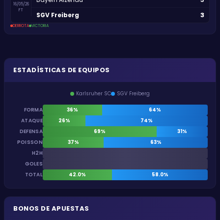
16/05/26
FT
3
SGV Freiberg
DERROTA
VICTORIA
ESTADÍSTICAS DE EQUIPOS
Karlsruher SC
SGV Freiberg
FORMA
36%
64%
ATAQUE
26%
74%
DEFENSA
69%
31%
POISSON
37%
63%
H2H
GOLES
TOTAL
42.0%
58.0%
BONOS DE APUESTAS