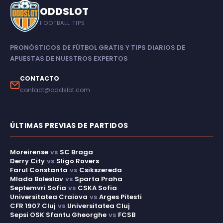
ODDSLOT
FOOTBALL TIPS
PRONÓSTICOS DE FÚTBOL GRATIS Y TIPS DIARIOS DE
APUESTAS DE NUESTROS EXPERTOS
CONTACTO
contact@oddslot.com
ÚLTIMAS PREVIAS DE PARTIDOS
Moreirense
vs
SC Braga
Derry City
vs
Sligo Rovers
Farul Constanta
vs
Csikszereda
Mlada Boleslav
vs
Sparta Praha
Septemvri Sofia
vs
CSKA Sofia
Universitatea Craiova
vs
Arges Pitesti
CFR 1907 Cluj
vs
Universitatea Cluj
Sepsi OSK Sfantu Gheorghe
vs
FCSB