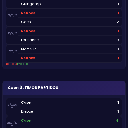
FT
1
Guingamp
1
Rennes
09/07/26
FT
2
Caen
0
Rennes
20/06/26
FT
9
Lausanne
3
Marseille
17/05/26
FT
1
Rennes
DERROTA
VICTORIA
Caen
ÚLTIMOS PARTIDOS
1
Caen
31/07/26
FT
1
Dieppe
4
Caen
25/07/26
FT