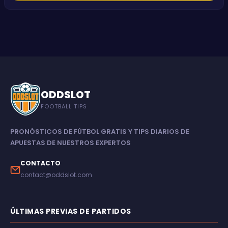
ODDSLOT
FOOTBALL TIPS
PRONÓSTICOS DE FÚTBOL GRATIS Y TIPS DIARIOS DE
APUESTAS DE NUESTROS EXPERTOS
CONTACTO
contact@oddslot.com
ÚLTIMAS PREVIAS DE PARTIDOS