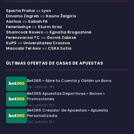
Sparta Praha
vs
Lyon
Dinamo Zagreb
vs
Kauno Žalgiris
Aarhus
vs
Sabah FA
Fenerbahçe
vs
Sturm Graz
Shamrock Rovers
vs
Egnatia Rrogozhinë
Ferencvarosi TC
vs
Gornik Zabrze
KuPS
vs
Universitatea Craiova
Maccabi Tel Aviv
vs
CSKA Sofia
ÚLTIMAS OFERTAS DE CASAS DE APUESTAS
Bet365 » Abre tu Cuenta y Obtén un Bono
T&C aplican. 18+
Bet365 Apuestas Deportivas » Bonos »
Promociones
T&C aplican. 18+
Bet365 Creador de Apuestas » Apuesta
Personalizada
T&C aplican. 18+