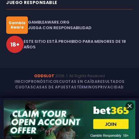
JUEGO RESPONSABLE
GAMBLEAWARE.ORG
Gamble
Aware
JUEGA CON RESPONSABILIDAD
ESTE SITIO ESTÁ PROHIBIDO PARA MENORES DE 18
18+
AÑOS
ODDSLOT
2026
| All Rights Reserved
INICIO
PRONÓSTICOS
CUOTAS EN CAÍDA
RESULTADOS
CUOTAS
CASAS DE APUESTAS
TÉRMINOS
PRIVACIDAD