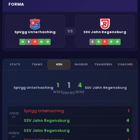
FORMA
VS
SpVgg Unterhaching
SSV Jahn Regensburg
G
E
P
G
G
E
G
P
G
G
STATS
TEAMS
H2H
INJURIES
TRANSFERS
COACHES
1
1
4
SpVgg Unterhaching
SSV Jahn Regensburg
WINS
WINS
DRAWS
1
SpVgg Unterhaching
11/01/25
FT
4
SSV Jahn Regensburg
5
SSV Jahn Regensburg
05/09/24
FT