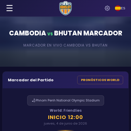
☰
ES
CAMBODIA
BHUTAN
MARCADOR
VS
MARCADOR EN VIVO
CAMBODIA
VS
BHUTAN
Marcador del Partido
PRONÓSTICOS WORLD
🏏
Phnom Penh National Olympic Stadium
World
:
Friendlies
INICIO
12:00
jueves, 4 de junio de 2026