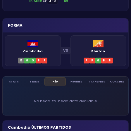
⚽
R. Mon
86'
4-0
FORMA
VS
Cambodia
Bhutan
E
G
G
P
P
P
P
G
P
P
STATS
TEAMS
H2H
INJURIES
TRANSFERS
COACHES
No head-to-head data available
Cambodia
ÚLTIMOS PARTIDOS