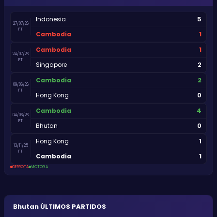
5
Indonesia
27/07/26
FT
1
Cambodia
1
Cambodia
24/07/26
FT
2
Singapore
2
Cambodia
09/06/26
FT
0
Hong Kong
4
Cambodia
04/06/26
FT
0
Bhutan
1
Hong Kong
13/11/25
FT
1
Cambodia
DERROTA
VICTORIA
Bhutan
ÚLTIMOS PARTIDOS