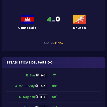
4
0
-
Cambodia
Bhutan
STATUS
:
FINAL
ESTADÍSTICAS DEL PARTIDO
⚽
R. Sor
7'
1-0
⚽
A. Coulibaly
39'
2-0
⚽
D. Sophal
69'
3-0