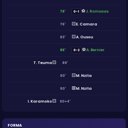
⚽
J. Romsaas
76'
0-1
🟨
E. Camara
76'
🟨
A. Ousou
83'
⚽
A. Bernier
86'
0-2
🟨
T. Teuma
89'
🟨
M. Nzita
90'
🟥
M. Nzita
90'
🟨
I. Karamoko
90+4'
FORMA