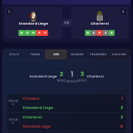
2
.
3
.
VS
Standard Liege
Charleroi
G
G
G
P
P
G
E
P
E
G
STATS
TEAMS
H2H
INJURIES
TRANSFERS
COACHES
1
2
3
Standard Liege
Charleroi
WINS
WINS
DRAWS
1
Charleroi
18/04/26
FT
2
Standard Liege
2
Charleroi
18/01/26
FT
0
Standard Liege