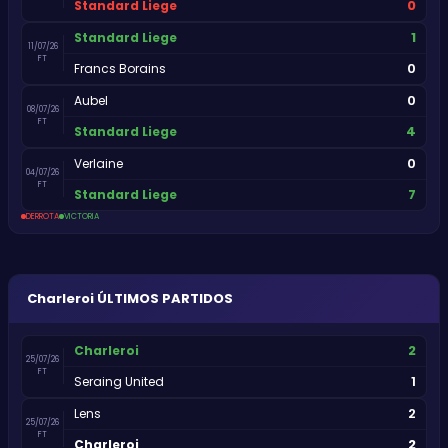
0
Standard Liege
1
Standard Liege
11/07/26
FT
0
Francs Borains
0
Aubel
08/07/26
FT
4
Standard Liege
0
Verlaine
04/07/26
FT
7
Standard Liege
DERROTA
VICTORIA
Charleroi
ÚLTIMOS PARTIDOS
2
Charleroi
25/07/26
FT
1
Seraing United
2
Lens
25/07/26
FT
2
Charleroi