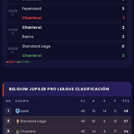
3
Feyenoord
17/07/26
FT
1
Charleroi
2
Charleroi
11/07/26
FT
2
Reims
0
Standard Liege
23/05/26
FT
2
Charleroi
DERROTA
VICTORIA
BELGIUM
JUPILER PRO LEAGUE
CLASIFICACIÓN
NR
EQUIPO
PJ
G
E
P
PTS
1
Genk
40
15
14
11
38
2
Standard Liege
40
16
9
15
37
3
Charleroi
40
14
9
17
34