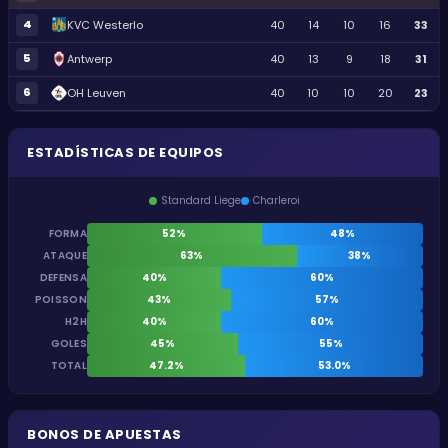
4
KVC Westerlo
40
14
10
16
33
5
Antwerp
40
13
9
18
31
6
OH Leuven
40
10
10
20
23
ESTADÍSTICAS DE EQUIPOS
Standard Liege
Charleroi
FORMA
52%
48%
ATAQUE
63%
38%
DEFENSA
40%
60%
POISSON
43%
57%
H2H
40%
60%
GOLES
45%
55%
TOTAL
47.2%
53.0%
BONOS DE APUESTAS