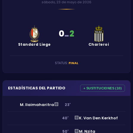
sábado, 23 de mayo de 2026
0
2
-
Standard Liege
Charleroi
STATUS
:
FINAL
ESTADÍSTICAS DEL PARTIDO
+ SUSTITUCIONES (10)
🟨
M. Ilaimaharitra
23'
🟨
K. Van Den Kerkhof
40'
🟨
M. Nzita
50'