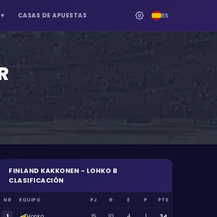
▾
CASAS DE APUESTAS
ES
R
FINLAND
KAKKONEN - LOHKO B
CLASIFICACIÓN
NR
EQUIPO
PJ
G
E
P
PTS
1
Honka
15
10
4
1
34