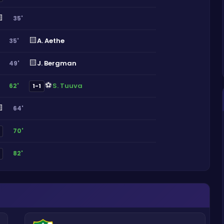

35'
🟨
A. Aethe
35'
🟨
J. Bergman
49'
⚽
S. Tuuva
62'
1-1

64'
70'
82'