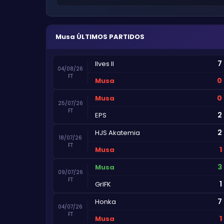
Musa
ÚLTIMOS PARTIDOS
7
Ilves II
04/08/26
FT
0
Musa
0
Musa
25/07/26
FT
2
EPS
2
HJS Akatemia
18/07/26
FT
1
Musa
3
Musa
09/07/26
FT
1
GrIFK
7
Honka
04/07/26
FT
1
Musa