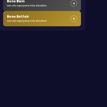
Bono Bwin
+
Haz clic aquí para más detalles
Bono Betfair
+
Haz clic aquí para más detalles