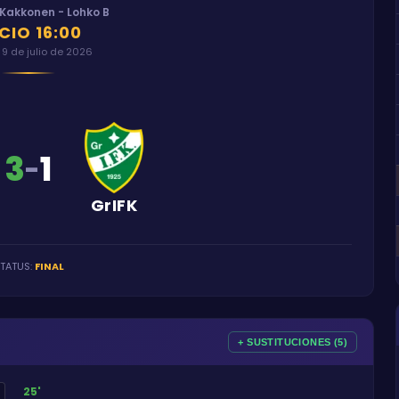
Kakkonen - Lohko B
ICIO
16:00
 9 de julio de 2026
3
1
-
GrIFK
TATUS
:
FINAL
+ SUSTITUCIONES (5)
25'