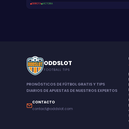
DERROTA
VICTORIA
ODDSLOT
FOOTBALL TIPS
PRONÓSTICOS DE FÚTBOL GRATIS Y TIPS
DIARIOS DE APUESTAS DE NUESTROS EXPERTOS
CONTACTO
contact@oddslot.com