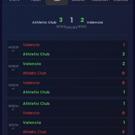
1
3
2
Athletic Club
Valencia
WINS
WINS
DRAWS
1
Valencia
04/02/26
FT
2
Athletic Club
2
Valencia
20/09/25
FT
0
Athletic Club
0
Valencia
18/05/25
FT
1
Athletic Club
1
Athletic Club
28/08/24
FT
0
Valencia
1
Valencia
20/01/24
FT
0
Athletic Club