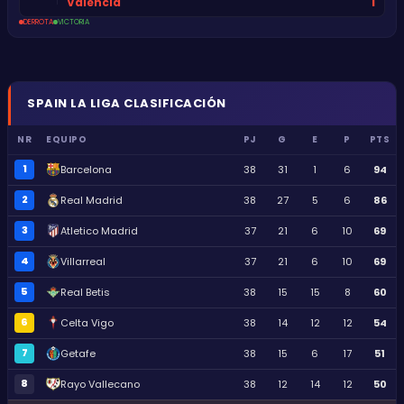
1
Valencia
DERROTA
VICTORIA
SPAIN
LA LIGA
CLASIFICACIÓN
NR
EQUIPO
PJ
G
E
P
PTS
1
Barcelona
38
31
1
6
94
2
Real Madrid
38
27
5
6
86
3
Atletico Madrid
37
21
6
10
69
4
Villarreal
37
21
6
10
69
5
Real Betis
38
15
15
8
60
6
Celta Vigo
38
14
12
12
54
7
Getafe
38
15
6
17
51
8
Rayo Vallecano
38
12
14
12
50