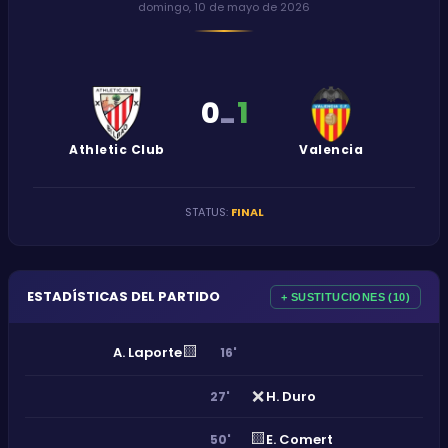
domingo, 10 de mayo de 2026
0
1
-
Athletic Club
Valencia
STATUS
:
FINAL
ESTADÍSTICAS DEL PARTIDO
+ SUSTITUCIONES (10)
🟨
A. Laporte
16'
❌
H. Duro
27'
🟨
E. Comert
50'