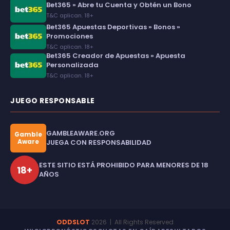
Bet365 » Abre tu Cuenta y Obtén un Bono
T&C aplican. 18+
Bet365 Apuestas Deportivas » Bonos »
Promociones
T&C aplican. 18+
Bet365 Creador de Apuestas » Apuesta
Personalizada
T&C aplican. 18+
JUEGO RESPONSABLE
GAMBLEAWARE.ORG
Gamble
Aware
JUEGA CON RESPONSABILIDAD
ESTE SITIO ESTÁ PROHIBIDO PARA MENORES DE 18
18+
AÑOS
ODDSLOT
2026
| All Rights Reserved