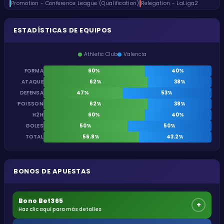
Promotion - Conference League (Qualification)
Relegation - LaLiga2
ESTADÍSTICAS DE EQUIPOS
Athletic Club
Valencia
FORMA
60%
40%
ATAQUE
62%
38%
DEFENSA
47%
53%
POISSON
62%
38%
H2H
60%
40%
GOLES
50%
50%
TOTAL
56.8%
43.2%
BONOS DE APUESTAS
Bono Bet365
+
Haz clic aquí para más detalles