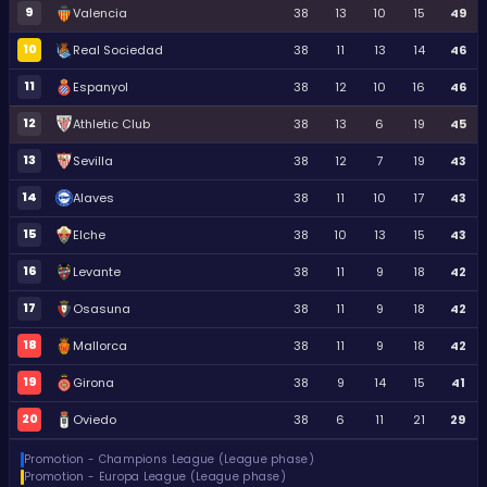
9
Valencia
38
13
10
15
49
10
Real Sociedad
38
11
13
14
46
11
Espanyol
38
12
10
16
46
12
Athletic Club
38
13
6
19
45
13
Sevilla
38
12
7
19
43
14
Alaves
38
11
10
17
43
15
Elche
38
10
13
15
43
16
Levante
38
11
9
18
42
17
Osasuna
38
11
9
18
42
18
Mallorca
38
11
9
18
42
19
Girona
38
9
14
15
41
20
Oviedo
38
6
11
21
29
Promotion - Champions League (League phase)
Promotion - Europa League (League phase)