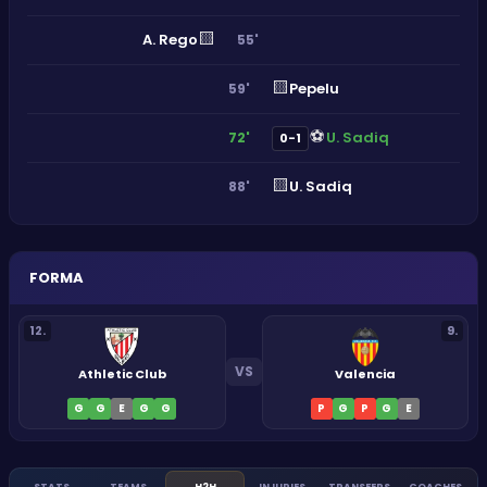
🟨
A. Rego
55'
🟨
Pepelu
59'
⚽
U. Sadiq
72'
0-1
🟨
U. Sadiq
88'
FORMA
12
.
9
.
VS
Athletic Club
Valencia
G
G
E
G
G
P
G
P
G
E
STATS
TEAMS
H2H
INJURIES
TRANSFERS
COACHES