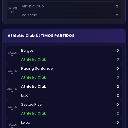
2
Athletic Club
29/10/23
FT
2
Valencia
Athletic Club
ÚLTIMOS PARTIDOS
0
Burgos
01/08/26
FT
3
Athletic Club
0
Racing Santander
29/07/26
FT
3
Athletic Club
2
Athletic Club
25/07/26
FT
2
Eibar
0
Sestao River
22/07/26
FT
2
Athletic Club
0
Leioa
18/07/26