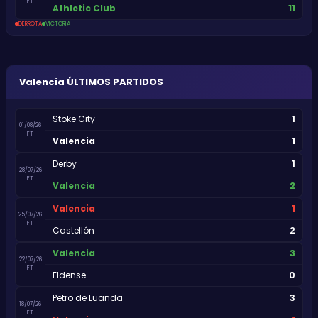
FT
11
Athletic Club
DERROTA
VICTORIA
Valencia
ÚLTIMOS PARTIDOS
1
Stoke City
01/08/26
FT
1
Valencia
1
Derby
28/07/26
FT
2
Valencia
1
Valencia
25/07/26
FT
2
Castellón
3
Valencia
22/07/26
FT
0
Eldense
3
Petro de Luanda
18/07/26
FT