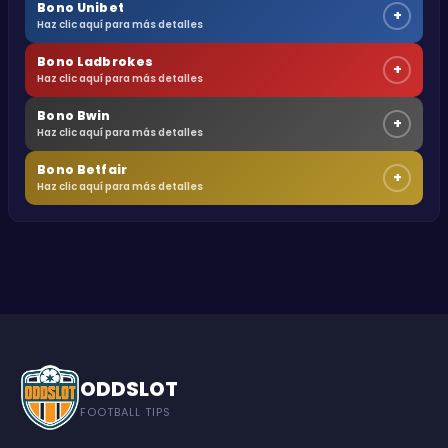
Bono Unibet
+
Haz clic aquí para más detalles
Bono Ladbrokes
+
Haz clic aquí para más detalles
Bono Bwin
+
Haz clic aquí para más detalles
Bono Betfair
+
Haz clic aquí para más detalles
ODDSLOT
FOOTBALL TIPS