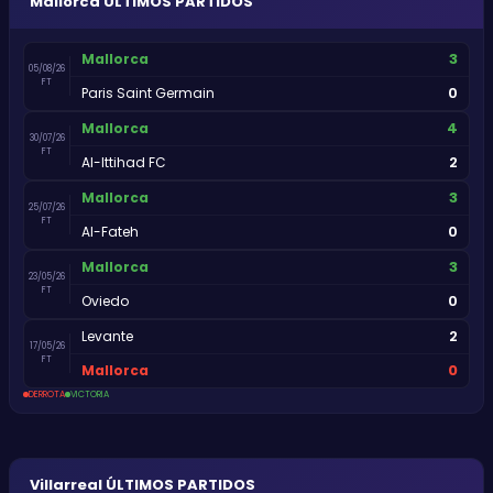
Mallorca
ÚLTIMOS PARTIDOS
3
Mallorca
05/08/26
FT
0
Paris Saint Germain
4
Mallorca
30/07/26
FT
2
Al-Ittihad FC
3
Mallorca
25/07/26
FT
0
Al-Fateh
3
Mallorca
23/05/26
FT
0
Oviedo
2
Levante
17/05/26
FT
0
Mallorca
DERROTA
VICTORIA
Villarreal
ÚLTIMOS PARTIDOS