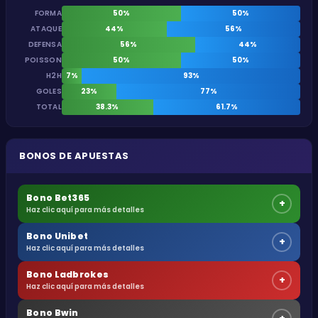
FORMA
50%
50%
ATAQUE
44%
56%
DEFENSA
56%
44%
POISSON
50%
50%
H2H
7%
93%
GOLES
23%
77%
TOTAL
38.3%
61.7%
BONOS DE APUESTAS
Bono Bet365
+
Haz clic aquí para más detalles
Bono Unibet
+
Haz clic aquí para más detalles
Bono Ladbrokes
+
Haz clic aquí para más detalles
Bono Bwin