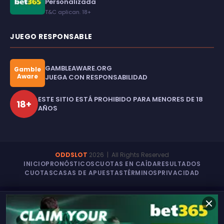
Personalizada
T&C aplican. 18+
JUEGO RESPONSABLE
GAMBLEAWARE.ORG
Gamble
Aware
JUEGA CON RESPONSABILIDAD
ESTE SITIO ESTÁ PROHIBIDO PARA MENORES DE 18
18+
AÑOS
ODDSLOT
2026
| All Rights Reserved
INICIO
PRONÓSTICOS
CUOTAS EN CAÍDA
RESULTADOS
CUOTAS
CASAS DE APUESTAS
TÉRMINOS
PRIVACIDAD