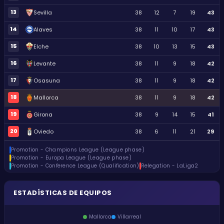
13
Sevilla
38
12
7
19
43
14
Alaves
38
11
10
17
43
15
Elche
38
10
13
15
43
16
Levante
38
11
9
18
42
17
Osasuna
38
11
9
18
42
18
Mallorca
38
11
9
18
42
19
Girona
38
9
14
15
41
20
Oviedo
38
6
11
21
29
Promotion - Champions League (League phase)
Promotion - Europa League (League phase)
Promotion - Conference League (Qualification)
Relegation - LaLiga2
ESTADÍSTICAS DE EQUIPOS
Mallorca
Villarreal