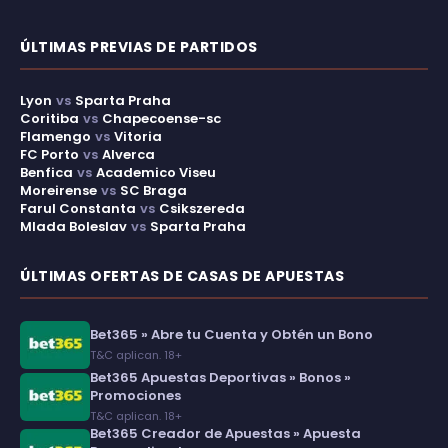
ÚLTIMAS PREVIAS DE PARTIDOS
Lyon
vs
Sparta Praha
Coritiba
vs
Chapecoense-sc
Flamengo
vs
Vitoria
FC Porto
vs
Alverca
Benfica
vs
Academico Viseu
Moreirense
vs
SC Braga
Farul Constanta
vs
Csikszereda
Mlada Boleslav
vs
Sparta Praha
ÚLTIMAS OFERTAS DE CASAS DE APUESTAS
Bet365 » Abre tu Cuenta y Obtén un Bono
T&C aplican. 18+
Bet365 Apuestas Deportivas » Bonos »
Promociones
T&C aplican. 18+
Bet365 Creador de Apuestas » Apuesta