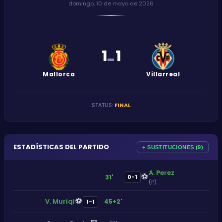
domingo, 10 de mayo de 2026
1
1
-
Mallorca
Villarreal
STATUS
:
FINAL
ESTADÍSTICAS DEL PARTIDO
+ SUSTITUCIONES (9)
A. Perez
⚽
31'
0-1
(P)
⚽
V. Muriqi
45+2'
1-1