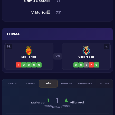
🟨
Samu Costa
71'
🟨
V. Muriqi
73'
FORMA
18
.
4
.
VS
Mallorca
Villarreal
P
G
G
G
G
G
G
E
P
G
STATS
TEAMS
H2H
INJURIES
TRANSFERS
COACHES
1
1
4
Mallorca
Villarreal
WINS
WINS
DRAWS