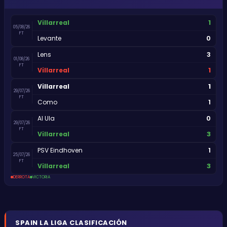
1
Villarreal
05/08/26
FT
0
Levante
3
Lens
01/08/26
FT
1
Villarreal
1
Villarreal
29/07/26
FT
1
Como
0
Al Ula
29/07/26
FT
3
Villarreal
1
PSV Eindhoven
25/07/26
FT
3
Villarreal
DERROTA
VICTORIA
SPAIN
LA LIGA
CLASIFICACIÓN