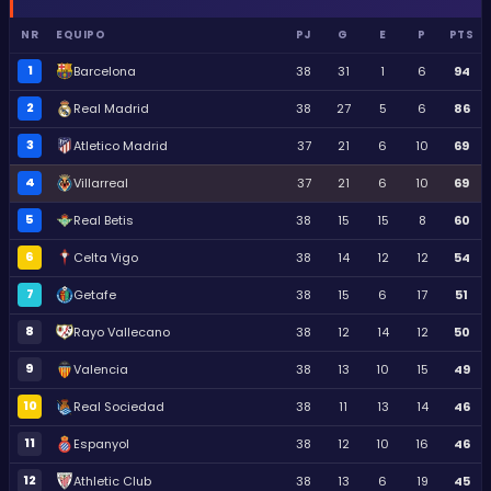
NR
EQUIPO
PJ
G
E
P
PTS
1
Barcelona
38
31
1
6
94
2
Real Madrid
38
27
5
6
86
3
Atletico Madrid
37
21
6
10
69
4
Villarreal
37
21
6
10
69
5
Real Betis
38
15
15
8
60
6
Celta Vigo
38
14
12
12
54
7
Getafe
38
15
6
17
51
8
Rayo Vallecano
38
12
14
12
50
9
Valencia
38
13
10
15
49
10
Real Sociedad
38
11
13
14
46
11
Espanyol
38
12
10
16
46
12
Athletic Club
38
13
6
19
45