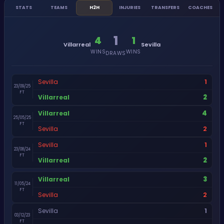
STATS
TEAMS
H2H
INJURIES
TRANSFERS
COACHES
1
4
1
Villarreal
Sevilla
WINS
WINS
DRAWS
1
Sevilla
23/09/25
FT
2
Villarreal
4
Villarreal
25/05/25
FT
2
Sevilla
1
Sevilla
23/08/24
FT
2
Villarreal
3
Villarreal
11/05/24
FT
2
Sevilla
1
Sevilla
03/12/23
FT