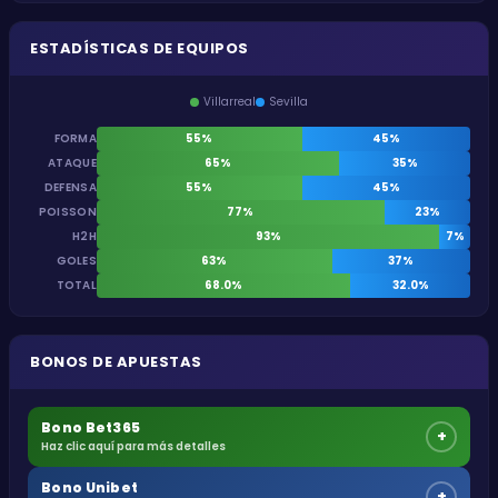
ESTADÍSTICAS DE EQUIPOS
Villarreal
Sevilla
FORMA
55%
45%
ATAQUE
65%
35%
DEFENSA
55%
45%
POISSON
77%
23%
H2H
93%
7%
GOLES
63%
37%
TOTAL
68.0%
32.0%
BONOS DE APUESTAS
Bono Bet365
+
Haz clic aquí para más detalles
Bono Unibet
+