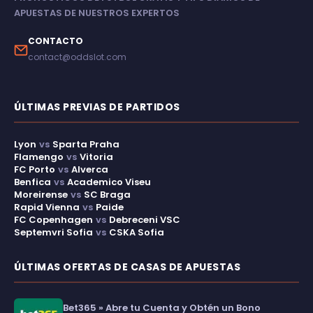
APUESTAS DE NUESTROS EXPERTOS
CONTACTO
contact@oddslot.com
ÚLTIMAS PREVIAS DE PARTIDOS
Lyon
vs
Sparta Praha
Flamengo
vs
Vitoria
FC Porto
vs
Alverca
Benfica
vs
Academico Viseu
Moreirense
vs
SC Braga
Rapid Vienna
vs
Paide
FC Copenhagen
vs
Debreceni VSC
Septemvri Sofia
vs
CSKA Sofia
ÚLTIMAS OFERTAS DE CASAS DE APUESTAS
Bet365 » Abre tu Cuenta y Obtén un Bono