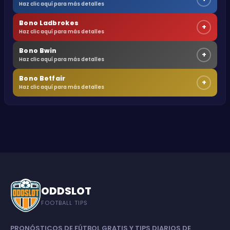
Haz clic aquí para más detalles
Bono Ladbrokes
+
Haz clic aquí para más detalles
Bono Bwin
+
Haz clic aquí para más detalles
Bono Betfair
+
Haz clic aquí para más detalles
ODDSLOT
FOOTBALL TIPS
PRONÓSTICOS DE FÚTBOL GRATIS Y TIPS DIARIOS DE