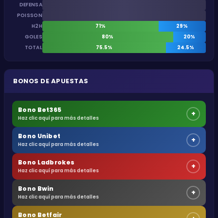
DEFENSA
POISSON
H2H
71%
29%
GOLES
80%
20%
TOTAL
75.5%
24.5%
BONOS DE APUESTAS
Bono Bet365
+
Haz clic aquí para más detalles
Bono Unibet
+
Haz clic aquí para más detalles
Bono Ladbrokes
+
Haz clic aquí para más detalles
Bono Bwin
+
Haz clic aquí para más detalles
Bono Betfair