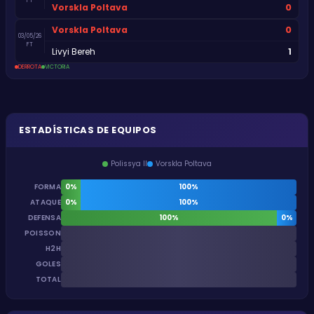
FT
0
Vorskla Poltava
0
Vorskla Poltava
03/05/26
FT
1
Livyi Bereh
DERROTA
VICTORIA
ESTADÍSTICAS DE EQUIPOS
Polissya II
Vorskla Poltava
FORMA
0%
100%
ATAQUE
0%
100%
DEFENSA
100%
0%
POISSON
H2H
GOLES
TOTAL