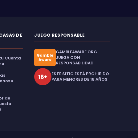
 CASAS DE
JUEGO RESPONSABLE
GAMBLEAWARE.ORG
Gamble
JUEGA CON
 tu Cuenta
Aware
RESPONSABILIDAD
no
ESTE SITIO ESTÁ PROHIBIDO
tas
18+
PARA MENORES DE 18 AÑOS
Bonos »
or de
uesta
a