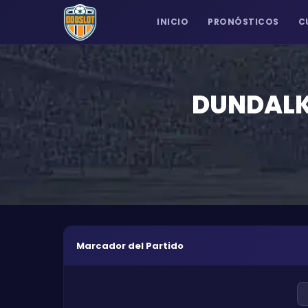
INICIO
PRONÓSTICOS
C
DUNDAL
Marcador del Partido