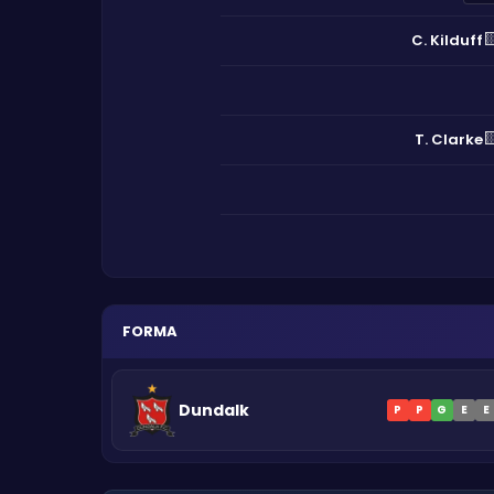

C. Kilduff

T. Clarke
FORMA
Dundalk
P
P
G
E
E