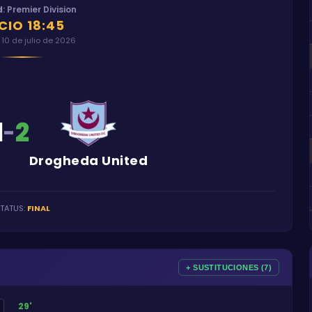
d
:
Premier Division
ICIO
18:45
 10 de julio de 2026
1
2
-
Drogheda United
TATUS
:
FINAL
+ SUSTITUCIONES (7)
29'