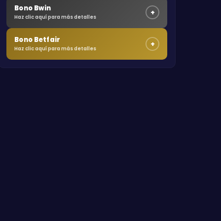
Bono Bwin
+
Haz clic aquí para más detalles
Bono Betfair
+
Haz clic aquí para más detalles