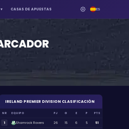
▾
CASAS DE APUESTAS
ES
ARCADOR
IRELAND
PREMIER DIVISION
CLASIFICACIÓN
NR
EQUIPO
PJ
G
E
P
PTS
1
Shamrock Rovers
26
15
6
5
51