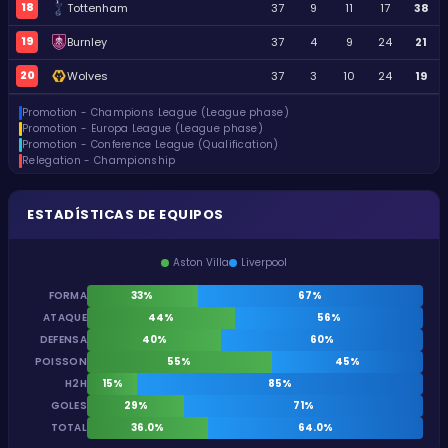
18
Tottenham
37
9
11
17
38
19
Burnley
37
4
9
24
21
20
Wolves
37
3
10
24
19
Promotion - Champions League (League phase)
Promotion - Europa League (League phase)
Promotion - Conference League (Qualification)
Relegation - Championship
ESTADÍSTICAS DE EQUIPOS
Aston Villa
Liverpool
FORMA
33%
67%
ATAQUE
44%
56%
DEFENSA
40%
60%
POISSON
55%
45%
H2H
15%
85%
GOLES
29%
71%
TOTAL
36.0%
64.0%