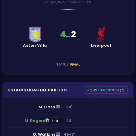
viernes, 15 de mayo de 2026
4
2
-
Aston Villa
Liverpool
STATUS
:
FINAL
ESTADÍSTICAS DEL PARTIDO
+ SUSTITUCIONES (7)
🟨
M. Cash
38'
⚽
M. Rogers
42'
1-0
🟨
O. Watkins
45+3'