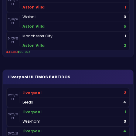
25/07/26
FT
1
Aston Villa
0
Walsall
21/07/26
FT
5
Aston Villa
1
Manchester City
24/05/26
FT
2
Aston Villa
DERROTA
VICTORIA
Liverpool
ÚLTIMOS PARTIDOS
2
Liverpool
02/08/26
FT
4
Leeds
1
Liverpool
29/07/26
FT
0
Wrexham
4
Liverpool
25/07/26