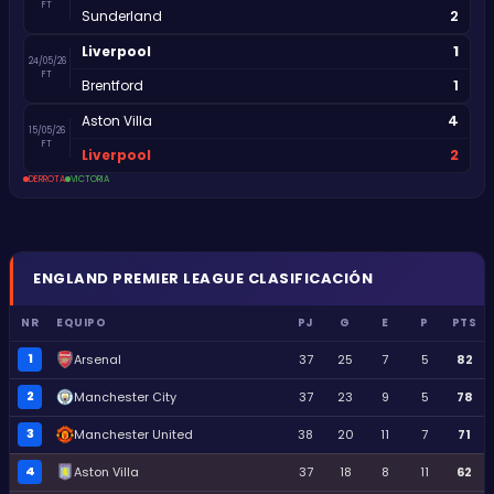
FT
2
Sunderland
1
Liverpool
24/05/26
FT
1
Brentford
4
Aston Villa
15/05/26
FT
2
Liverpool
DERROTA
VICTORIA
ENGLAND
PREMIER LEAGUE
CLASIFICACIÓN
NR
EQUIPO
PJ
G
E
P
PTS
1
Arsenal
37
25
7
5
82
2
Manchester City
37
23
9
5
78
3
Manchester United
38
20
11
7
71
4
Aston Villa
37
18
8
11
62