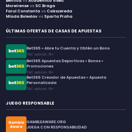
Benfica
vs
Academico Viseu
Moreirense
vs
SC Braga
Farul Constanta
vs
Csikszereda
Mlada Boleslav
vs
Sparta Praha
ÚLTIMAS OFERTAS DE CASAS DE APUESTAS
Bet365 » Abre tu Cuenta y Obtén un Bono
T&C aplican. 18+
Bet365 Apuestas Deportivas » Bonos »
Promociones
T&C aplican. 18+
Bet365 Creador de Apuestas » Apuesta
Personalizada
T&C aplican. 18+
JUEGO RESPONSABLE
GAMBLEAWARE.ORG
Gamble
Aware
JUEGA CON RESPONSABILIDAD