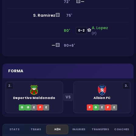
🟨
—
72'
🟨
S. Ramirez
75'
A. Lopez
⚽
80'
0-2
(P)
🟨
—
90+6'
FORMA
2
.
3
.
VS
Deportivo Maldonado
Albion FC
G
G
E
P
E
P
G
E
P
E
STATS
TEAMS
H2H
INJURIES
TRANSFERS
COACHES