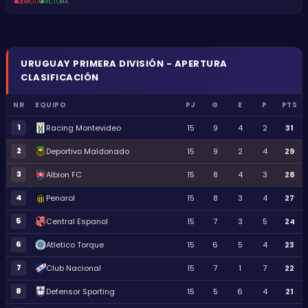
DERROTA
VICTORIA
URUGUAY
PRIMERA DIVISIÓN - APERTURA
CLASIFICACIÓN
NR
EQUIPO
PJ
G
E
P
PTS
1
Racing Montevideo
15
9
4
2
31
2
Deportivo Maldonado
15
9
2
4
29
3
Albion FC
15
8
4
3
28
4
Penarol
15
8
3
4
27
5
Central Espanol
15
7
3
5
24
6
Atletico Torque
15
6
5
4
23
7
Club Nacional
15
7
1
7
22
8
Defensor Sporting
15
5
6
4
21