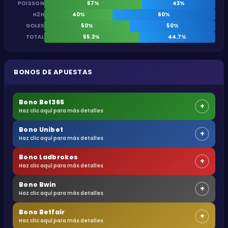
POISSON
57%
43%
H2H
40%
60%
GOLES
50%
50%
TOTAL
55.3%
44.7%
BONOS DE APUESTAS
Bono Bet365
+
Haz clic aquí para más detalles
Bono Unibet
+
Haz clic aquí para más detalles
Bono Ladbrokes
+
Haz clic aquí para más detalles
Bono Bwin
+
Haz clic aquí para más detalles
Bono Betfair
+
Haz clic aquí para más detalles