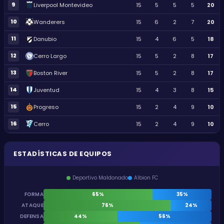
9
Liverpool Montevideo
15
5
5
5
20
10
Wanderers
15
6
2
7
20
11
Danubio
15
4
6
5
18
12
Cerro Largo
15
5
2
8
17
13
Boston River
15
5
2
8
17
14
Juventud
15
4
3
8
15
15
Progreso
15
2
4
9
10
16
Cerro
15
2
4
9
10
ESTADÍSTICAS DE EQUIPOS
Deportivo Maldonado
Albion FC
FORMA
65%
35%
ATAQUE
76%
24%
DEFENSA
44%
56%