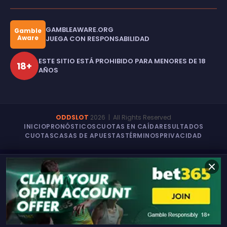
GAMBLEAWARE.ORG
Gamble
Aware
JUEGA CON RESPONSABILIDAD
ESTE SITIO ESTÁ PROHIBIDO PARA MENORES DE 18
18+
AÑOS
ODDSLOT
2026
| All Rights Reserved
INICIO
PRONÓSTICOS
CUOTAS EN CAÍDA
RESULTADOS
CUOTAS
CASAS DE APUESTAS
TÉRMINOS
PRIVACIDAD