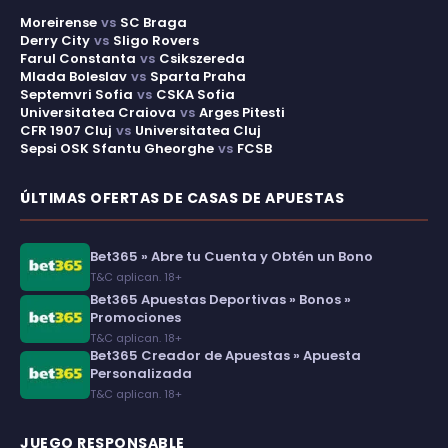
Moreirense
vs
SC Braga
Derry City
vs
Sligo Rovers
Farul Constanta
vs
Csikszereda
Mlada Boleslav
vs
Sparta Praha
Septemvri Sofia
vs
CSKA Sofia
Universitatea Craiova
vs
Arges Pitesti
CFR 1907 Cluj
vs
Universitatea Cluj
Sepsi OSK Sfantu Gheorghe
vs
FCSB
ÚLTIMAS OFERTAS DE CASAS DE APUESTAS
Bet365 » Abre tu Cuenta y Obtén un Bono
T&C aplican. 18+
Bet365 Apuestas Deportivas » Bonos »
Promociones
T&C aplican. 18+
Bet365 Creador de Apuestas » Apuesta
Personalizada
T&C aplican. 18+
JUEGO RESPONSABLE