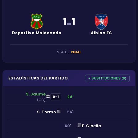
1
1
-
Deportivo Maldonado
Albion FC
STATUS
:
FINAL
ESTADÍSTICAS DEL PARTIDO
+ SUSTITUCIONES (8)
S. Jaume
⚽
24'
0-1
(OG)
🟨
S. Tormo
56'
🟨
F. Ginella
60'