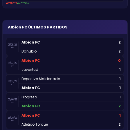
DERROTA
VICTORIA
Albion FC
ÚLTIMOS PARTIDOS
2
Albion FC
01/08/26
FT
2
Danubio
0
Albion FC
17/07/26
FT
1
Juventud
1
Deportivo Maldonado
10/07/26
FT
1
Albion FC
1
Progreso
07/06/26
FT
2
Albion FC
1
Albion FC
31/05/26
FT
2
Atletico Torque