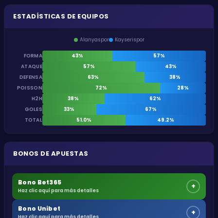
ESTADÍSTICAS DE EQUIPOS
Alanyaspor
Kayserispor
FORMA
43%
57%
ATAQUE
57%
43%
DEFENSA
63%
38%
POISSON
72%
28%
H2H
38%
62%
GOLES
33%
67%
TOTAL
51.0%
49.2%
BONOS DE APUESTAS
Bono Bet365
+
Haz clic aquí para más detalles
Bono Unibet
+
Haz clic aquí para más detalles