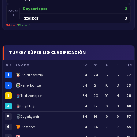
2
Kayserispor
25/04/26
FT
0
Rizespor
DERROTA
VICTORIA
TURKEY
SÜPER LIG
CLASIFICACIÓN
NR
EQUIPO
PJ
G
E
P
PTS
1
Galatasaray
34
24
5
5
77
2
Fenerbahçe
34
21
10
3
73
3
Trabzonspor
34
20
10
4
70
4
Beşiktaş
34
17
9
8
60
5
Başakşehir
34
16
9
9
57
6
Göztepe
34
14
13
7
55