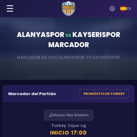
☰
ES
ALANYASPOR
KAYSERISPOR
VS
MARCADOR
MARCADOR EN VIVO
ALANYASPOR
VS
KAYSERISPOR
Marcador del Partido
PRONÓSTICOS TURKEY
🏏
Alanya Oba Stadium
Turkey
:
Süper Lig
INICIO
17:00