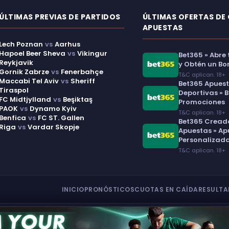
ÚLTIMAS PREVIAS DE PARTIDOS
ÚLTIMAS OFERTAS DE
APUESTAS
Lech Poznan
vs
Aarhus
Hapoel Beer Sheva
vs
Vikingur
Bet365 » Abre
Reykjavik
y Obtén un Bo
Gornik Zabrze
vs
Fenerbahçe
T&C aplican. 18+
Maccabi Tel Aviv
vs
Sheriff
Bet365 Apues
Tiraspol
Deportivas » 
FC Midtjylland
vs
Beşiktaş
Promociones
PAOK
vs
Dynamo Kyiv
T&C aplican. 18+
Benfica
vs
FC ST. Gallen
Bet365 Cread
Riga
vs
Vardar Skopje
Apuestas » Ap
Personalizad
T&C aplican. 18+
INICIO
PRONÓSTICOS
CUOTAS EN CAÍDA
RESULT