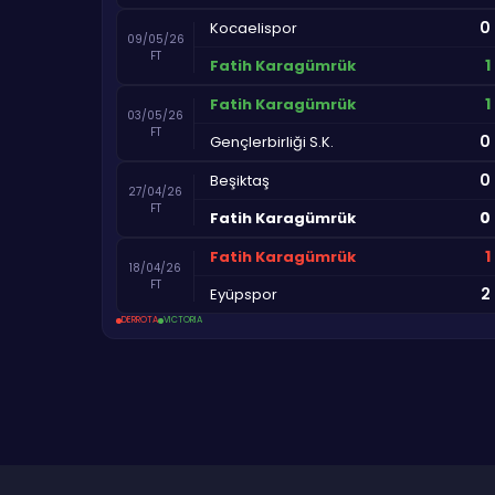
0
Kocaelispor
09/05/26
FT
1
Fatih Karagümrük
1
Fatih Karagümrük
03/05/26
FT
0
Gençlerbirliği S.K.
0
Beşiktaş
27/04/26
FT
0
Fatih Karagümrük
1
Fatih Karagümrük
18/04/26
FT
2
Eyüpspor
DERROTA
VICTORIA