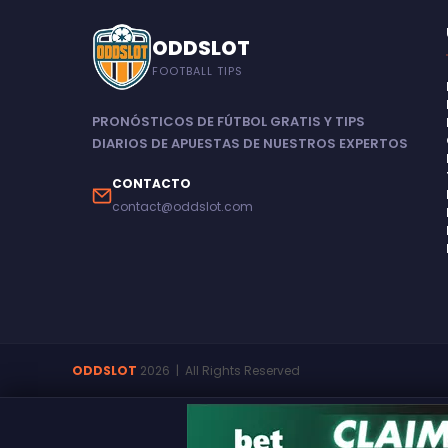
ODDSLOT
FOOTBALL TIPS
PRONÓSTICOS DE FÚTBOL GRATIS Y TIPS
DIARIOS DE APUESTAS DE NUESTROS EXPERTOS
CONTACTO
contact@oddslot.com
ODDSLOT
2026
| All Rights Reserved