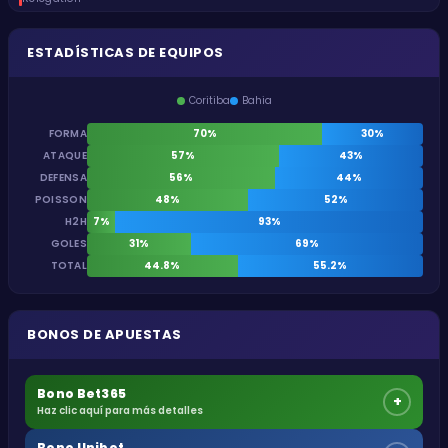
ESTADÍSTICAS DE EQUIPOS
Coritiba
Bahia
FORMA
70%
30%
ATAQUE
57%
43%
DEFENSA
56%
44%
POISSON
48%
52%
H2H
7%
93%
GOLES
31%
69%
TOTAL
44.8%
55.2%
BONOS DE APUESTAS
Bono Bet365
+
Haz clic aquí para más detalles
Bono Unibet