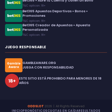
Bet365 » Abre tu Cuenta y Obtén un Bono
T&C aplican. 18+
Bet365 Apuestas Deportivas » Bonos »
Promociones
T&C aplican. 18+
Bet365 Creador de Apuestas » Apuesta
Personalizada
T&C aplican. 18+
JUEGO RESPONSABLE
GAMBLEAWARE.ORG
Gamble
Aware
JUEGA CON RESPONSABILIDAD
ESTE SITIO ESTÁ PROHIBIDO PARA MENORES DE 18
18+
AÑOS
ODDSLOT
2026
| All Rights Reserved
INICIO
PRONÓSTICOS
CUOTAS EN CAÍDA
RESULTADOS