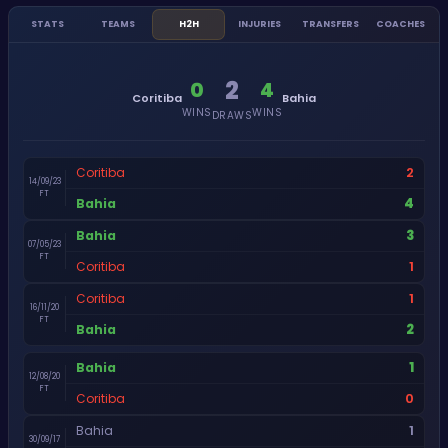
STATS
TEAMS
H2H
INJURIES
TRANSFERS
COACHES
2
0
4
Coritiba
Bahia
WINS
WINS
DRAWS
2
Coritiba
14/09/23
FT
4
Bahia
3
Bahia
07/05/23
FT
1
Coritiba
1
Coritiba
16/11/20
FT
2
Bahia
1
Bahia
12/08/20
FT
0
Coritiba
1
Bahia
30/09/17