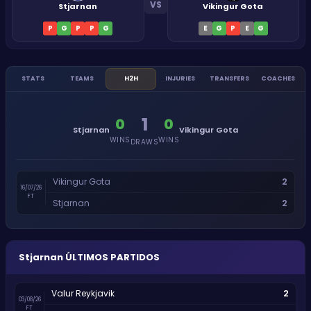
VS
Stjarnan
Vikingur Gota
P
G
P
P
G
E
G
P
E
G
STATS
TEAMS
H2H
INJURIES
TRANSFERS
COACHES
1
0
0
Stjarnan
Vikingur Gota
WINS
WINS
DRAWS
2
Vikingur Gota
16/07/26
FT
2
Stjarnan
Stjarnan
ÚLTIMOS PARTIDOS
2
Valur Reykjavik
03/08/26
FT