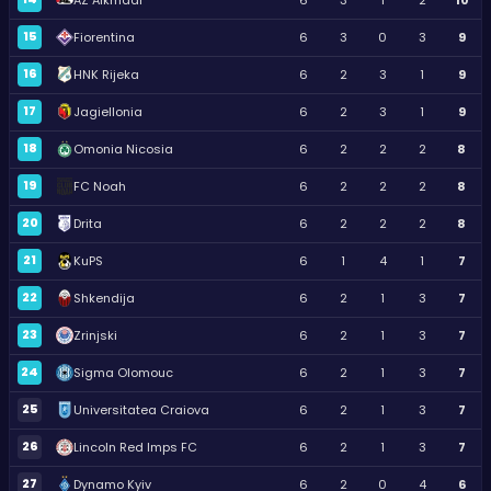
15
Fiorentina
6
3
0
3
9
16
HNK Rijeka
6
2
3
1
9
17
Jagiellonia
6
2
3
1
9
18
Omonia Nicosia
6
2
2
2
8
19
FC Noah
6
2
2
2
8
20
Drita
6
2
2
2
8
21
KuPS
6
1
4
1
7
22
Shkendija
6
2
1
3
7
23
Zrinjski
6
2
1
3
7
24
Sigma Olomouc
6
2
1
3
7
25
Universitatea Craiova
6
2
1
3
7
26
Lincoln Red Imps FC
6
2
1
3
7
27
Dynamo Kyiv
6
2
0
4
6