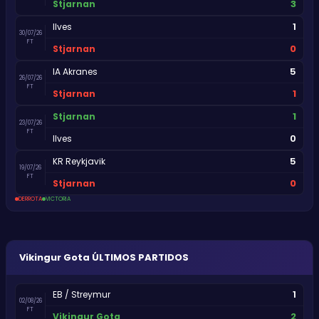
3
Stjarnan
1
Ilves
30/07/26
FT
0
Stjarnan
5
IA Akranes
26/07/26
FT
1
Stjarnan
1
Stjarnan
23/07/26
FT
0
Ilves
5
KR Reykjavik
19/07/26
FT
0
Stjarnan
DERROTA
VICTORIA
Vikingur Gota
ÚLTIMOS PARTIDOS
1
EB / Streymur
02/08/26
FT
2
Vikingur Gota