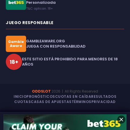
Personalizada
T&C aplican. 18+
JUEGO RESPONSABLE
GAMBLEAWARE.ORG
Gamble
Aware
JUEGA CON RESPONSABILIDAD
ESTE SITIO ESTÁ PROHIBIDO PARA MENORES DE 18
18+
AÑOS
ODDSLOT
2026
| All Rights Reserved
INICIO
PRONÓSTICOS
CUOTAS EN CAÍDA
RESULTADOS
CUOTAS
CASAS DE APUESTAS
TÉRMINOS
PRIVACIDAD