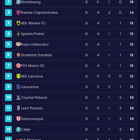
1
Strasbourg
6
5
1
0
16
2
Raków Częstochowa
6
4
2
0
14
3
AEK Athens FC
6
4
1
1
13
4
Sparta Praha
6
4
1
1
13
5
Rayo Vallecano
6
4
1
1
13
6
Shakhtar Donetsk
6
4
1
1
13
7
FSV Mainz 05
6
4
1
1
13
8
AEK Larnaca
6
3
3
0
12
9
Lausanne
6
3
2
1
11
10
Crystal Palace
6
3
1
2
10
11
Lech Poznan
6
3
1
2
10
12
Samsunspor
6
3
1
2
10
13
Celje
6
3
1
2
10
14
AZ Alkmaar
6
3
1
2
10