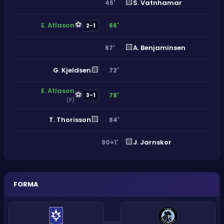
🟨
S. Vatnhamar
45'
⚽
E. Atlason
66'
2-1
🟨
A. Benjaminsen
67'
🟨
G. Kjeldsen
72'
E. Atlason
⚽
78'
3-1
(P)
🟨
T. Thorisson
84'
🟨
J. Jarnskor
90+1'
FORMA