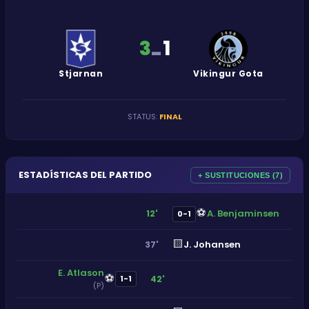
3
1
-
Stjarnan
Vikingur Gota
STATUS
:
FINAL
ESTADÍSTICAS DEL PARTIDO
+ SUSTITUCIONES (7)
⚽
A. Benjaminsen
12'
0-1
🟨
J. Johansen
37'
E. Atlason
⚽
42'
1-1
(P)