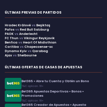
ÚLTIMAS PREVIAS DE PARTIDOS
Hradec Králové
vs
Beşiktaş
Pafos
vs
Red Bull Salzburg
PAOK
vs
Anderlecht
FC Thun
vs
Vikingur Reykjavik
Benfica
vs
Heart Of Midlothian
Coritiba
vs
Chapecoense-sc
Dynamo Kyiv
vs
Qarabag
Ajax
vs
Shelbourne
ÚLTIMAS OFERTAS DE CASAS DE APUESTAS
Bet365 » Abre tu Cuenta y Obtén un Bono
T&C aplican. 18+
Bet365 Apuestas Deportivas » Bonos »
Promociones
T&C aplican. 18+
Bet365 Creador de Apuestas » Apuesta