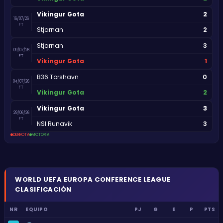
2
Vikingur Gota
16/07/26
FT
2
Stjarnan
3
Stjarnan
09/07/26
FT
1
Vikingur Gota
0
B36 Torshavn
04/07/26
FT
2
Vikingur Gota
3
Vikingur Gota
29/06/26
FT
3
NSI Runavik
DERROTA
VICTORIA
WORLD
UEFA EUROPA CONFERENCE LEAGUE
CLASIFICACIÓN
NR
EQUIPO
PJ
G
E
P
PTS