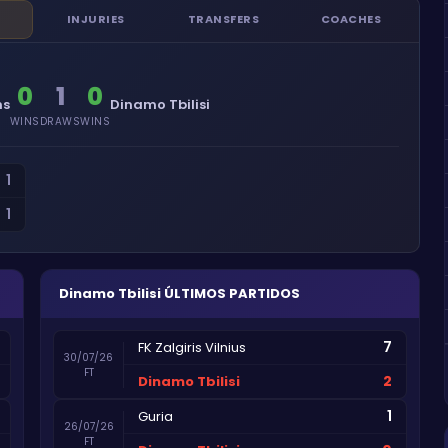
INJURIES
TRANSFERS
COACHES
0
1
0
ns
Dinamo Tbilisi
WINS
DRAWS
WINS
1
1
Dinamo Tbilisi
ÚLTIMOS PARTIDOS
7
FK Zalgiris Vilnius
30/07/26
FT
2
Dinamo Tbilisi
1
Guria
26/07/26
FT