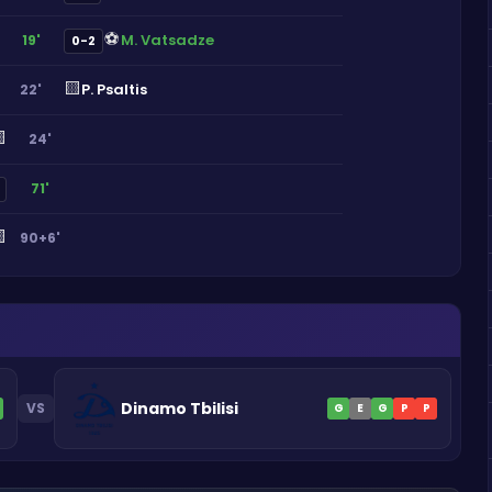
⚽
M. Vatsadze
19'
0-2
🟨
P. Psaltis
22'

24'
71'

90+6'
Dinamo Tbilisi
VS
G
E
G
P
P