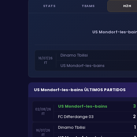
STATS
TEAMS
H2H
US Mondorf-les-bai
Dinamo Tbilisi
16/07/26
FT
US Mondorf-les-bains
US Mondorf-les-bains
ÚLTIMOS PARTIDOS
3
US Mondorf-les-bains
02/08/26
FT
2
FC Differdange 03
1
Dinamo Tbilisi
16/07/26
FT