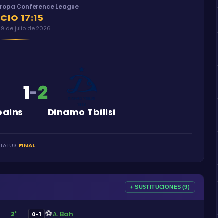
uropa Conference League
ICIO
17:15
 9 de julio de 2026
1
2
-
bains
Dinamo Tbilisi
TATUS
:
FINAL
+ SUSTITUCIONES (9)
⚽
A. Bah
2'
0-1