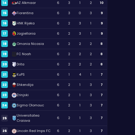
14
AZ Alkmaar
6
3
1
2
10
15
Fiorentina
6
3
0
3
9
16
HNK Rijeka
6
2
3
1
9
17
Jagiellonia
6
2
3
1
9
18
Omonia Nicosia
6
2
2
2
8
19
FC Noah
6
2
2
2
8
20
Drita
6
2
2
2
8
21
KuPS
6
1
4
1
7
22
Shkendija
6
2
1
3
7
23
Zrinjski
6
2
1
3
7
24
Sigma Olomouc
6
2
1
3
7
Universitatea
6
2
1
3
7
25
Craiova
26
Lincoln Red Imps FC
6
2
1
3
7