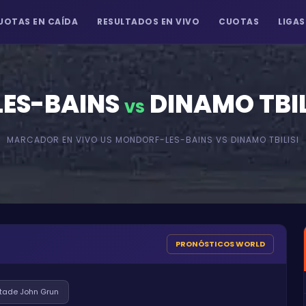
UOTAS EN CAÍDA
RESULTADOS EN VIVO
CUOTAS
LIGAS
ES-BAINS
DINAMO TBIL
VS
MARCADOR EN VIVO
US MONDORF-LES-BAINS
VS
DINAMO TBILISI
PRONÓSTICOS WORLD
tade John Grun