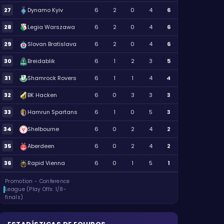
27
Dynamo Kyiv
6
2
0
4
6
28
Legia Warszawa
6
2
0
4
6
29
Slovan Bratislava
6
2
0
4
6
30
Breidablik
6
1
2
3
5
31
Shamrock Rovers
6
1
1
4
4
32
BK Hacken
6
0
3
3
3
33
Hamrun Spartans
6
1
0
5
3
34
Shelbourne
6
0
2
4
2
35
Aberdeen
6
0
2
4
2
36
Rapid Vienna
6
0
1
5
1
Promotion - Conference
League (Play Offs: 1/8-
finals)