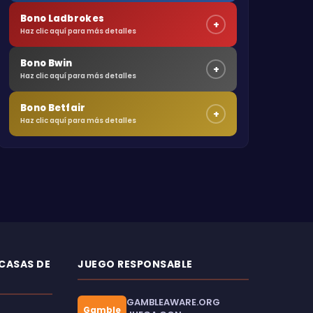
Bono Ladbrokes
+
Haz clic aquí para más detalles
Bono Bwin
+
Haz clic aquí para más detalles
Bono Betfair
+
Haz clic aquí para más detalles
 CASAS DE
JUEGO RESPONSABLE
GAMBLEAWARE.ORG
Gamble