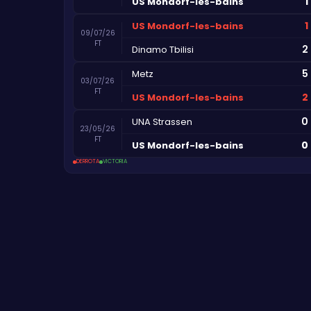
1
US Mondorf-les-bains
1
US Mondorf-les-bains
09/07/26
FT
2
Dinamo Tbilisi
5
Metz
03/07/26
FT
2
US Mondorf-les-bains
0
UNA Strassen
23/05/26
FT
0
US Mondorf-les-bains
DERROTA
VICTORIA