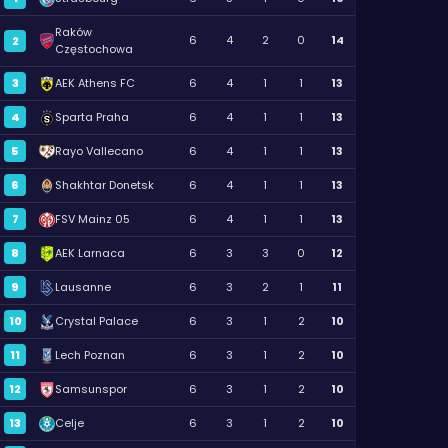
Raków
6
4
2
0
14
2
Częstochowa
3
AEK Athens FC
6
4
1
1
13
4
Sparta Praha
6
4
1
1
13
5
Rayo Vallecano
6
4
1
1
13
6
Shakhtar Donetsk
6
4
1
1
13
7
FSV Mainz 05
6
4
1
1
13
8
AEK Larnaca
6
3
3
0
12
9
Lausanne
6
3
2
1
11
10
Crystal Palace
6
3
1
2
10
11
Lech Poznan
6
3
1
2
10
12
Samsunspor
6
3
1
2
10
13
Celje
6
3
1
2
10