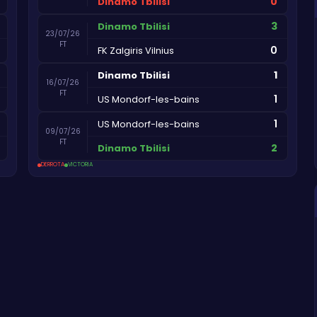
0
Dinamo Tbilisi
3
Dinamo Tbilisi
23/07/26
FT
0
FK Zalgiris Vilnius
1
Dinamo Tbilisi
16/07/26
FT
1
US Mondorf-les-bains
1
US Mondorf-les-bains
09/07/26
FT
2
Dinamo Tbilisi
DERROTA
VICTORIA