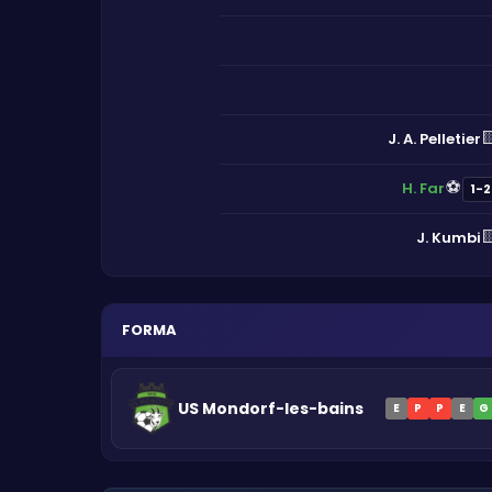

J. A. Pelletier
⚽
H. Far
1-2

J. Kumbi
FORMA
US Mondorf-les-bains
E
P
P
E
G