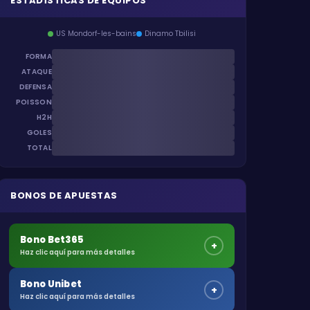
ESTADÍSTICAS DE EQUIPOS
US Mondorf-les-bains
Dinamo Tbilisi
FORMA
ATAQUE
DEFENSA
POISSON
H2H
GOLES
TOTAL
BONOS DE APUESTAS
Bono Bet365
+
Haz clic aquí para más detalles
Bono Unibet
+
Haz clic aquí para más detalles