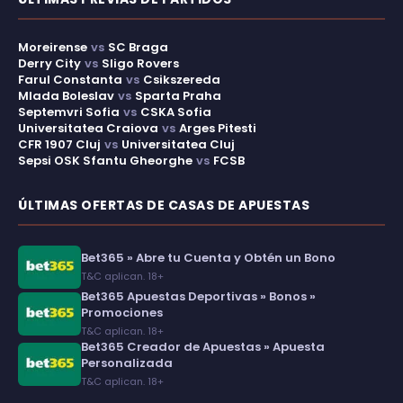
Moreirense
vs
SC Braga
Derry City
vs
Sligo Rovers
Farul Constanta
vs
Csikszereda
Mlada Boleslav
vs
Sparta Praha
Septemvri Sofia
vs
CSKA Sofia
Universitatea Craiova
vs
Arges Pitesti
CFR 1907 Cluj
vs
Universitatea Cluj
Sepsi OSK Sfantu Gheorghe
vs
FCSB
ÚLTIMAS OFERTAS DE CASAS DE APUESTAS
Bet365 » Abre tu Cuenta y Obtén un Bono
T&C aplican. 18+
Bet365 Apuestas Deportivas » Bonos »
Promociones
T&C aplican. 18+
Bet365 Creador de Apuestas » Apuesta
Personalizada
T&C aplican. 18+