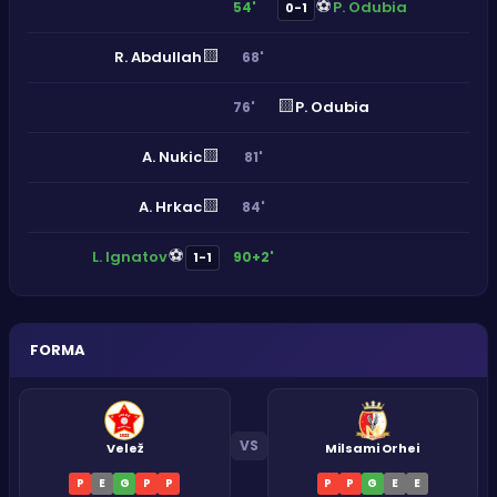
⚽
P. Odubia
54'
0-1
🟨
R. Abdullah
68'
🟨
P. Odubia
76'
🟨
A. Nukic
81'
🟨
A. Hrkac
84'
⚽
L. Ignatov
90+2'
1-1
FORMA
VS
Velež
Milsami Orhei
P
E
G
P
P
P
P
G
E
E