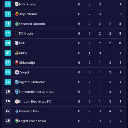
16
HNK Rijeka
6
2
3
1
9
17
Jagiellonia
6
2
3
1
9
18
Omonia Nicosia
6
2
2
2
8
19
FC Noah
6
2
2
2
8
20
Drita
6
2
2
2
8
21
KuPS
6
1
4
1
7
22
Shkendija
6
2
1
3
7
23
Zrinjski
6
2
1
3
7
24
Sigma Olomouc
6
2
1
3
7
25
Universitatea Craiova
6
2
1
3
7
26
Lincoln Red Imps FC
6
2
1
3
7
27
Dynamo Kyiv
6
2
0
4
6
28
Legia Warszawa
6
2
0
4
6