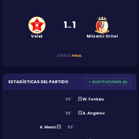
1
1
-
Velež
Milsami Orhei
STATUS
:
FINAL
ESTADÍSTICAS DEL PARTIDO
+ SUSTITUCIONES (8)
🟨
W. Fonkeu
30'
🟨
A. Angelov
39'
🟨
A. Mesic
53'