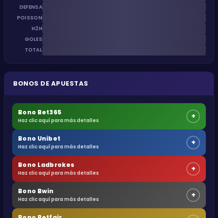
DEFENSA
POISSON
H2H
GOLES
TOTAL
BONOS DE APUESTAS
Bono Bet365
+
Haz clic aquí para más detalles
Bono Unibet
+
Haz clic aquí para más detalles
Bono Ladbrokes
+
Haz clic aquí para más detalles
Bono Bwin
+
Haz clic aquí para más detalles
Bono Betfair