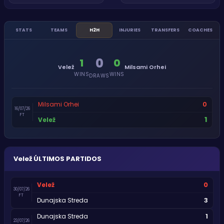
STATS
TEAMS
H2H
INJURIES
TRANSFERS
COACHES
0
1
0
Velež
Milsami Orhei
WINS
WINS
DRAWS
0
Milsami Orhei
16/07/26
FT
1
Velež
Velež
ÚLTIMOS PARTIDOS
0
Velež
30/07/26
FT
3
Dunajska Streda
1
Dunajska Streda
23/07/26