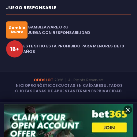
JUEGO RESPONSABLE
GAMBLEAWARE.ORG
Gamble
Aware
JUEGA CON RESPONSABILIDAD
ESTE SITIO ESTÁ PROHIBIDO PARA MENORES DE 18
18+
AÑOS
ODDSLOT
2026
| All Rights Reserved
INICIO
PRONÓSTICOS
CUOTAS EN CAÍDA
RESULTADOS
CUOTAS
CASAS DE APUESTAS
TÉRMINOS
PRIVACIDAD