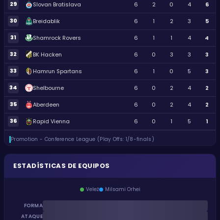
29
Slovan Bratislava
6
2
0
4
6
30
Breidablik
6
1
2
3
5
31
Shamrock Rovers
6
1
1
4
4
32
BK Hacken
6
0
3
3
3
33
Hamrun Spartans
6
1
0
5
3
34
Shelbourne
6
0
2
4
2
35
Aberdeen
6
0
2
4
2
36
Rapid Vienna
6
0
1
5
1
Promotion - Conference League (Play Offs: 1/8-finals)
ESTADÍSTICAS DE EQUIPOS
Velež
Milsami Orhei
FORMA
ATAQUE