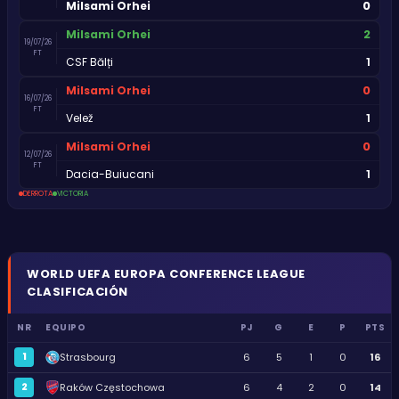
0
Milsami Orhei
2
Milsami Orhei
19/07/26
FT
1
CSF Bălți
0
Milsami Orhei
16/07/26
FT
1
Velež
0
Milsami Orhei
12/07/26
FT
1
Dacia-Buiucani
DERROTA
VICTORIA
WORLD
UEFA EUROPA CONFERENCE LEAGUE
CLASIFICACIÓN
NR
EQUIPO
PJ
G
E
P
PTS
1
Strasbourg
6
5
1
0
16
2
Raków Częstochowa
6
4
2
0
14