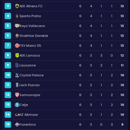
3
AEK Athens FC
6
4
1
1
13
4
Sparta Praha
6
4
1
1
13
5
Rayo Vallecano
6
4
1
1
13
6
Shakhtar Donetsk
6
4
1
1
13
7
FSV Mainz 05
6
4
1
1
13
8
AEK Larnaca
6
3
3
0
12
9
Lausanne
6
3
2
1
11
10
Crystal Palace
6
3
1
2
10
11
Lech Poznan
6
3
1
2
10
12
Samsunspor
6
3
1
2
10
13
Celje
6
3
1
2
10
14
AZ Alkmaar
6
3
1
2
10
15
Fiorentina
6
3
0
3
9