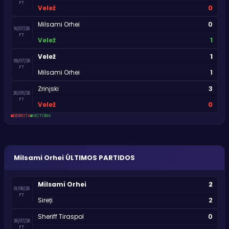
FT
0
Velež
0
Milsami Orhei
16/07/26
FT
1
Velež
1
Velež
09/07/26
FT
1
Milsami Orhei
3
Zrinjski
26/05/26
FT
0
Velež
DERROTA
VICTORIA
Milsami Orhei
ÚLTIMOS PARTIDOS
2
Milsami Orhei
01/08/26
FT
2
Sireți
0
Sheriff Tiraspol
26/07/26
FT