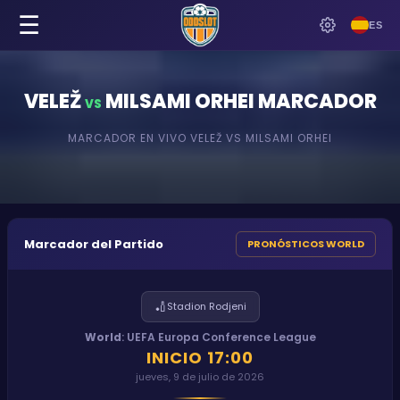
☰
ES
VELEŽ
MILSAMI ORHEI
MARCADOR
VS
MARCADOR EN VIVO
VELEŽ
VS
MILSAMI ORHEI
Marcador del Partido
PRONÓSTICOS WORLD
🏏
Stadion Rodjeni
World
:
UEFA Europa Conference League
INICIO
17:00
jueves, 9 de julio de 2026