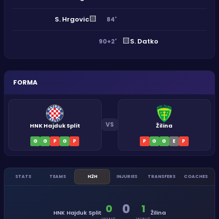
🟨
S. Hrgovic
84'
🟨
S. Datko
90+2'
FORMA
VS
HNK Hajduk Split
Žilina
G
G
P
G
P
P
G
G
E
P
STATS
TEAMS
H2H
INJURIES
TRANSFERS
COACHES
0
0
1
HNK Hajduk Split
Žilina