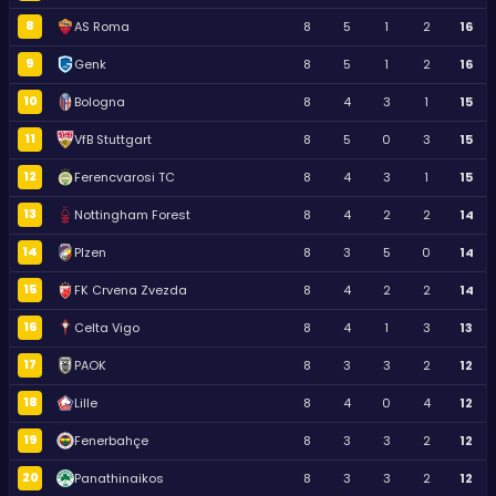
8
AS Roma
8
5
1
2
16
9
Genk
8
5
1
2
16
10
Bologna
8
4
3
1
15
11
VfB Stuttgart
8
5
0
3
15
12
Ferencvarosi TC
8
4
3
1
15
13
Nottingham Forest
8
4
2
2
14
14
Plzen
8
3
5
0
14
15
FK Crvena Zvezda
8
4
2
2
14
16
Celta Vigo
8
4
1
3
13
17
PAOK
8
3
3
2
12
18
Lille
8
4
0
4
12
19
Fenerbahçe
8
3
3
2
12
20
Panathinaikos
8
3
3
2
12