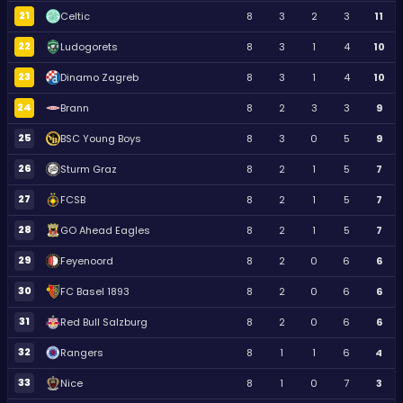
21
Celtic
8
3
2
3
11
22
Ludogorets
8
3
1
4
10
23
Dinamo Zagreb
8
3
1
4
10
24
Brann
8
2
3
3
9
25
BSC Young Boys
8
3
0
5
9
26
Sturm Graz
8
2
1
5
7
27
FCSB
8
2
1
5
7
28
GO Ahead Eagles
8
2
1
5
7
29
Feyenoord
8
2
0
6
6
30
FC Basel 1893
8
2
0
6
6
31
Red Bull Salzburg
8
2
0
6
6
32
Rangers
8
1
1
6
4
33
Nice
8
1
0
7
3