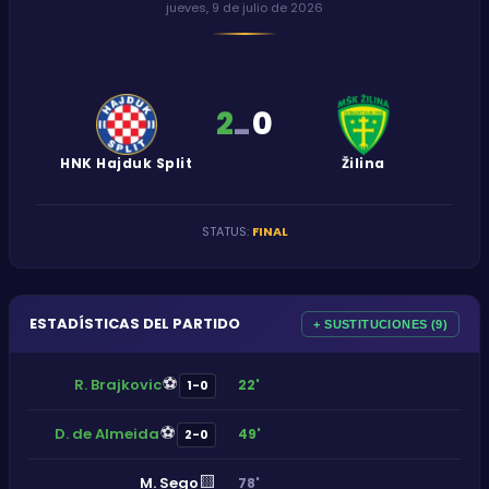
jueves, 9 de julio de 2026
2
0
-
HNK Hajduk Split
Žilina
STATUS
:
FINAL
ESTADÍSTICAS DEL PARTIDO
+ SUSTITUCIONES (9)
⚽
R. Brajkovic
22'
1-0
⚽
D. de Almeida
49'
2-0
🟨
M. Sego
78'