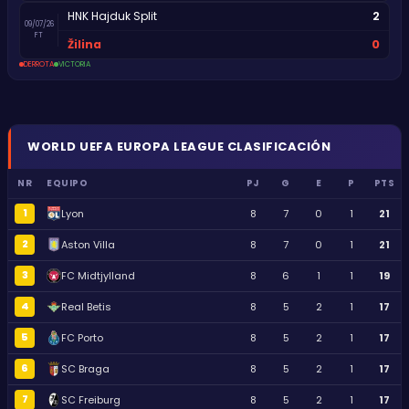
2
HNK Hajduk Split
09/07/26
FT
0
Žilina
DERROTA
VICTORIA
WORLD
UEFA EUROPA LEAGUE
CLASIFICACIÓN
NR
EQUIPO
PJ
G
E
P
PTS
1
Lyon
8
7
0
1
21
2
Aston Villa
8
7
0
1
21
3
FC Midtjylland
8
6
1
1
19
4
Real Betis
8
5
2
1
17
5
FC Porto
8
5
2
1
17
6
SC Braga
8
5
2
1
17
7
SC Freiburg
8
5
2
1
17