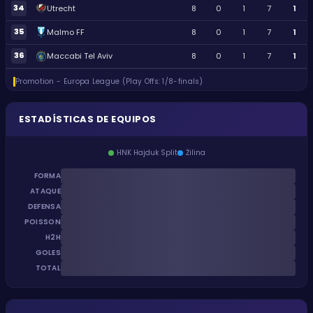
34
Utrecht
8
0
1
7
1
35
Malmo FF
8
0
1
7
1
36
Maccabi Tel Aviv
8
0
1
7
1
Promotion - Europa League (Play Offs: 1/8-finals)
ESTADÍSTICAS DE EQUIPOS
HNK Hajduk Split
Žilina
FORMA
ATAQUE
DEFENSA
POISSON
H2H
GOLES
TOTAL