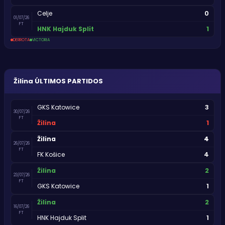
0
Celje
01/07/26
FT
1
HNK Hajduk Split
DERROTA
VICTORIA
Žilina
ÚLTIMOS PARTIDOS
3
GKS Katowice
30/07/26
FT
1
Žilina
4
Žilina
26/07/26
FT
4
FK Košice
2
Žilina
23/07/26
FT
1
GKS Katowice
2
Žilina
16/07/26
FT
1
HNK Hajduk Split