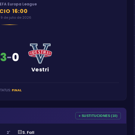
EFA Europa League
ICIO
16:00
 9 de julio de 2026
3
0
-
Vestri
TATUS
:
FINAL
+ SUSTITUCIONES (10)
🟨
S. Fall
2'