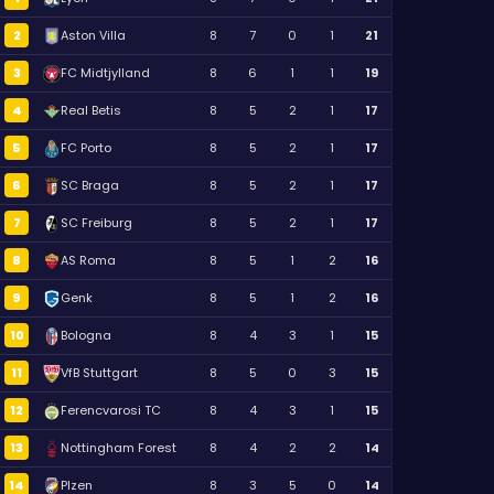
2
Aston Villa
8
7
0
1
21
3
FC Midtjylland
8
6
1
1
19
4
Real Betis
8
5
2
1
17
5
FC Porto
8
5
2
1
17
6
SC Braga
8
5
2
1
17
7
SC Freiburg
8
5
2
1
17
8
AS Roma
8
5
1
2
16
9
Genk
8
5
1
2
16
10
Bologna
8
4
3
1
15
11
VfB Stuttgart
8
5
0
3
15
12
Ferencvarosi TC
8
4
3
1
15
13
Nottingham Forest
8
4
2
2
14
14
Plzen
8
3
5
0
14