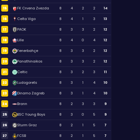
15
FK Crvena Zvezda
8
4
2
2
14
16
Celta Vigo
8
4
1
3
13
17
PAOK
8
3
3
2
12
18
Lille
8
4
0
4
12
19
Fenerbahçe
8
3
3
2
12
20
Panathinaikos
8
3
3
2
12
21
Celtic
8
3
2
3
11
22
Ludogorets
8
3
1
4
10
23
Dinamo Zagreb
8
3
1
4
10
24
Brann
8
2
3
3
9
25
BSC Young Boys
8
3
0
5
9
26
Sturm Graz
8
2
1
5
7
27
FCSB
8
2
1
5
7