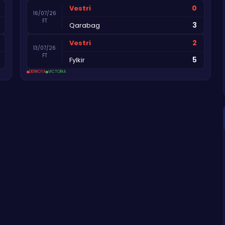
0
Vestri
16/07/26
FT
3
Qarabag
2
Vestri
13/07/26
FT
5
Fylkir
DERROTA
VICTORIA