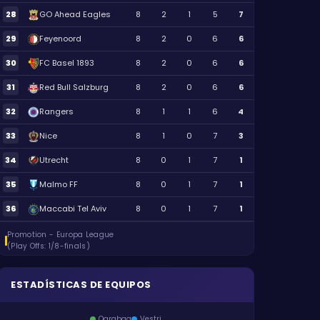
28
GO Ahead Eagles
8
2
1
5
7
29
Feyenoord
8
2
0
6
6
30
FC Basel 1893
8
2
0
6
6
31
Red Bull Salzburg
8
2
0
6
6
32
Rangers
8
1
1
6
4
33
Nice
8
1
0
7
3
34
Utrecht
8
0
1
7
1
35
Malmo FF
8
0
1
7
1
36
Maccabi Tel Aviv
8
0
1
7
1
Promotion - Europa League
(Play Offs: 1/8-finals)
ESTADÍSTICAS DE EQUIPOS
Qarabag
Vestri