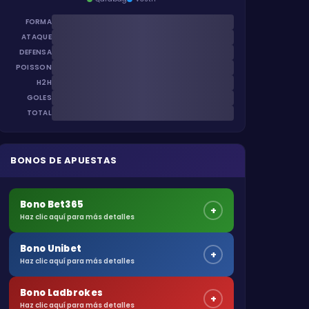
FORMA
ATAQUE
DEFENSA
POISSON
H2H
GOLES
TOTAL
BONOS DE APUESTAS
Bono Bet365
+
Haz clic aquí para más detalles
Bono Unibet
+
Haz clic aquí para más detalles
Bono Ladbrokes
+
Haz clic aquí para más detalles