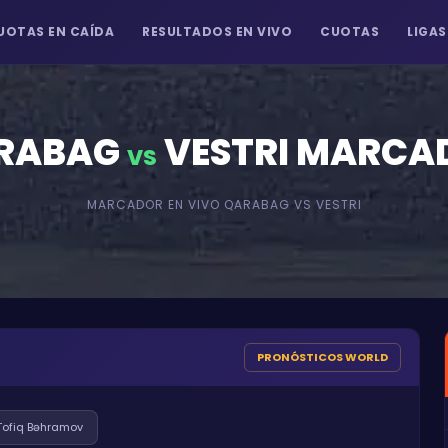
UOTAS EN CAÍDA
RESULTADOS EN VIVO
CUOTAS
LIGAS
RABAG
VESTRI
MARCA
VS
MARCADOR EN VIVO
QARABAG
VS
VESTRI
PRONÓSTICOS WORLD
Tofiq Bəhramov