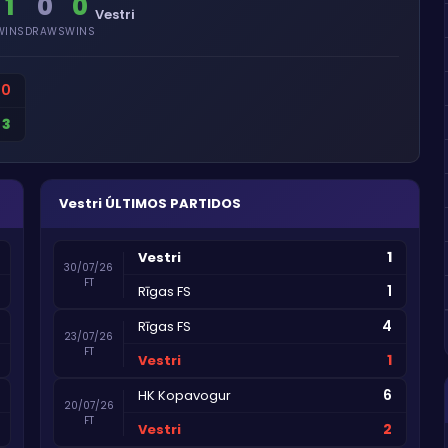
1
0
0
Vestri
WINS
DRAWS
WINS
0
3
Vestri
ÚLTIMOS PARTIDOS
1
Vestri
30/07/26
FT
1
Rīgas FS
4
Rīgas FS
23/07/26
FT
1
Vestri
6
HK Kopavogur
20/07/26
FT
2
Vestri