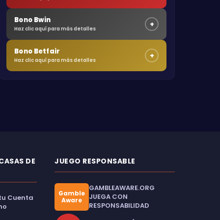
Bono Bwin
+
Haz clic aquí para más detalles
Bono Betfair
+
Haz clic aquí para más detalles
 CASAS DE
JUEGO RESPONSABLE
GAMBLEAWARE.ORG
Gamble
JUEGA CON
 tu Cuenta
Aware
RESPONSABILIDAD
no