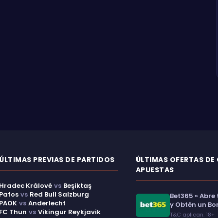
ÚLTIMAS PREVIAS DE PARTIDOS
ÚLTIMAS OFERTAS DE
APUESTAS
Hradec Králové
vs
Beşiktaş
Pafos
vs
Red Bull Salzburg
Bet365 » Abre
PAOK
vs
Anderlecht
y Obtén un Bo
FC Thun
vs
Vikingur Reykjavik
T&C aplican. 18+