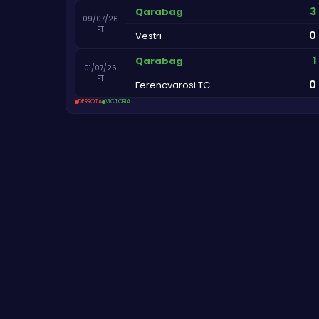
3
Qarabag
09/07/26
FT
0
Vestri
1
Qarabag
01/07/26
FT
0
Ferencvarosi TC
DERROTA
VICTORIA