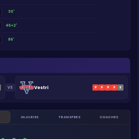
30'
45+2'
86'
Vestri
VS
P
P
P
P
E
INJURIES
TRANSFERS
COACHES