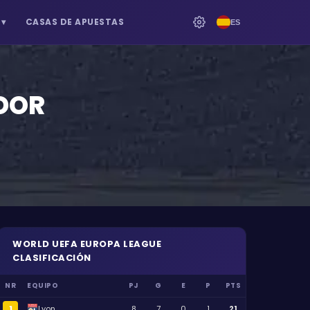
▾
CASAS DE APUESTAS
ES
DOR
WORLD
UEFA EUROPA LEAGUE
CLASIFICACIÓN
NR
EQUIPO
PJ
G
E
P
PTS
1
Lyon
8
7
0
1
21