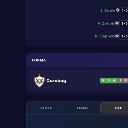
⚽
Z. Sawo
1-0
⚽
A. Zoubir
2-0
⚽
R. Cephas
3-0
FORMA
Qarabag
G
G
G
E
E
STATS
TEAMS
H2H