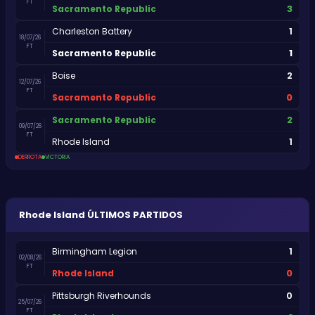
FT
3
Sacramento Republic
1
Charleston Battery
18/07/26
FT
1
Sacramento Republic
2
Boise
12/07/26
FT
0
Sacramento Republic
2
Sacramento Republic
09/07/26
FT
1
Rhode Island
DERROTA
VICTORIA
Rhode Island
ÚLTIMOS PARTIDOS
1
Birmingham Legion
02/08/26
FT
0
Rhode Island
0
Pittsburgh Riverhounds
25/07/26
FT