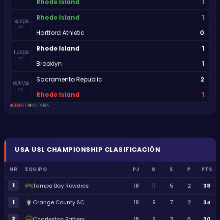
1
Rhode Island
1
Rhode Island
18/07/26
FT
0
Hartford Athletic
1
Rhode Island
11/07/26
FT
1
Brooklyn
2
Sacramento Republic
09/07/26
FT
1
Rhode Island
DERROTA
VICTORIA
USA
USL CHAMPIONSHIP
CLASIFICACIÓN
NR
EQUIPO
PJ
G
E
P
PTS
1
Tampa Bay Rowdies
18
11
5
2
38
1
Orange County SC
18
9
7
2
34
2
Charleston Battery
18
9
3
6
30