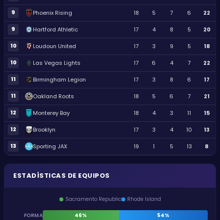
9
Phoenix Rising
18
5
7
6
22
9
Hartford Athletic
17
4
8
5
20
10
Loudoun United
17
3
9
5
18
10
Las Vegas Lights
17
6
4
7
22
11
Birmingham Legion
17
3
8
6
17
11
Oakland Roots
18
5
6
7
21
12
Monterey Bay
18
4
3
11
15
12
Brooklyn
17
3
4
10
13
13
Sporting JAX
19
1
5
13
8
ESTADÍSTICAS DE EQUIPOS
Sacramento Republic
Rhode Island
FORMA
46%
54%