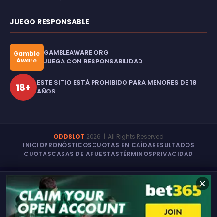
JUEGO RESPONSABLE
GAMBLEAWARE.ORG
Gamble
Aware
JUEGA CON RESPONSABILIDAD
ESTE SITIO ESTÁ PROHIBIDO PARA MENORES DE 18
18+
AÑOS
ODDSLOT
2026
| All Rights Reserved
INICIO
PRONÓSTICOS
CUOTAS EN CAÍDA
RESULTADOS
CUOTAS
CASAS DE APUESTAS
TÉRMINOS
PRIVACIDAD