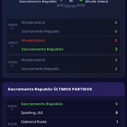
Sacramento Republic
Rhode Island
WINS
WINS
DRAWS
0
Rhode Island
10/09/25
FT
0
Sacramento Republic
0
Rhode Island
21/06/25
FT
2
Sacramento Republic
2
Rhode Island
11/05/24
FT
2
Sacramento Republic
Sacramento Republic
ÚLTIMOS PARTIDOS
5
Sacramento Republic
02/08/26
FT
0
Sporting JAX
1
Oakland Roots
26/07/26