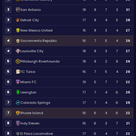
2
San Antonio
18
8
7
3
31
3
Detroit City
17
8
4
5
28
3
New Mexico United
15
8
3
4
27
4
Sacramento Republic
16
7
5
4
26
4
Louisville City
18
8
3
7
27
5
Pittsburgh Riverhounds
18
8
2
8
26
5
FC Tulsa
16
7
5
4
26
6
Miami FC
19
5
7
7
22
6
Lexington
17
7
4
6
25
7
Colorado Springs
17
7
4
6
25
7
Rhode Island
16
6
4
6
22
8
Indy Eleven
16
6
3
7
21
8
El Paso Locomotive
17
6
4
7
22