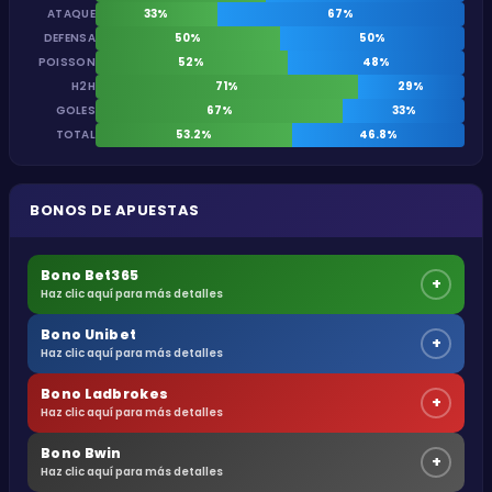
ATAQUE
33%
67%
DEFENSA
50%
50%
POISSON
52%
48%
H2H
71%
29%
GOLES
67%
33%
TOTAL
53.2%
46.8%
BONOS DE APUESTAS
Bono Bet365
+
Haz clic aquí para más detalles
Bono Unibet
+
Haz clic aquí para más detalles
Bono Ladbrokes
+
Haz clic aquí para más detalles
Bono Bwin
+
Haz clic aquí para más detalles