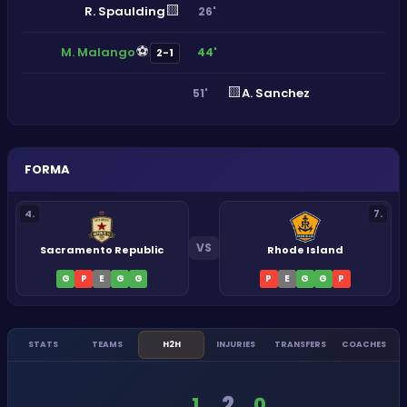
🟨
R. Spaulding
26'
⚽
M. Malango
44'
2-1
🟨
A. Sanchez
51'
FORMA
4
.
7
.
VS
Sacramento Republic
Rhode Island
G
P
E
G
G
P
E
G
G
P
STATS
TEAMS
H2H
INJURIES
TRANSFERS
COACHES
2
1
0