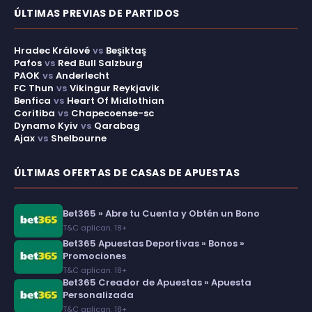
ÚLTIMAS PREVIAS DE PARTIDOS
Hradec Králové
vs
Beşiktaş
Pafos
vs
Red Bull Salzburg
PAOK
vs
Anderlecht
FC Thun
vs
Vikingur Reykjavik
Benfica
vs
Heart Of Midlothian
Coritiba
vs
Chapecoense-sc
Dynamo Kyiv
vs
Qarabag
Ajax
vs
Shelbourne
ÚLTIMAS OFERTAS DE CASAS DE APUESTAS
Bet365 » Abre tu Cuenta y Obtén un Bono
T&C aplican. 18+
Bet365 Apuestas Deportivas » Bonos »
Promociones
T&C aplican. 18+
Bet365 Creador de Apuestas » Apuesta
Personalizada
T&C aplican. 18+