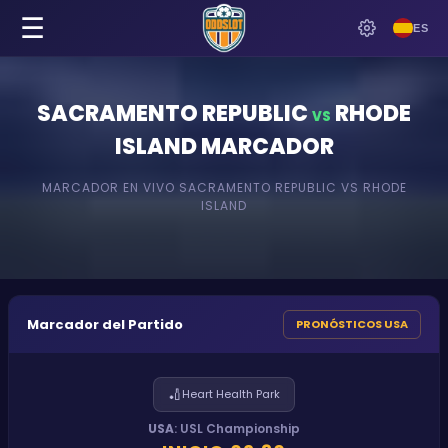
☰
ES
SACRAMENTO REPUBLIC
RHODE
VS
ISLAND
MARCADOR
MARCADOR EN VIVO
SACRAMENTO REPUBLIC
VS
RHODE
ISLAND
Marcador del Partido
PRONÓSTICOS USA
🏏
Heart Health Park
USA
:
USL Championship