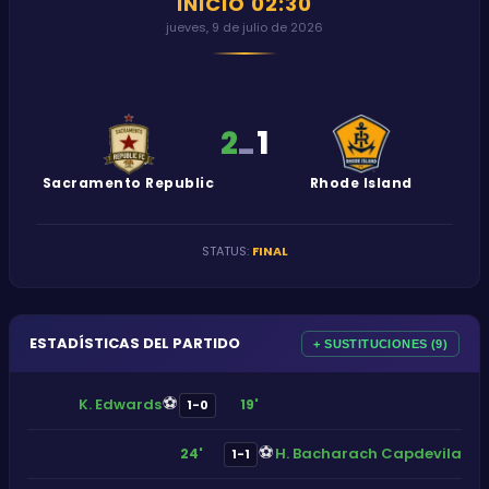
INICIO
02:30
jueves, 9 de julio de 2026
2
1
-
Sacramento Republic
Rhode Island
STATUS
:
FINAL
ESTADÍSTICAS DEL PARTIDO
+ SUSTITUCIONES (9)
⚽
K. Edwards
19'
1-0
⚽
H. Bacharach Capdevila
24'
1-1