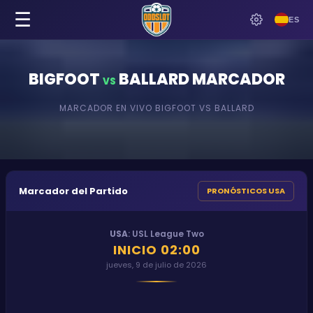
☰
ES
BIGFOOT
BALLARD
MARCADOR
VS
MARCADOR EN VIVO
BIGFOOT
VS
BALLARD
Marcador del Partido
PRONÓSTICOS USA
USA
:
USL League Two
INICIO
02:00
jueves, 9 de julio de 2026