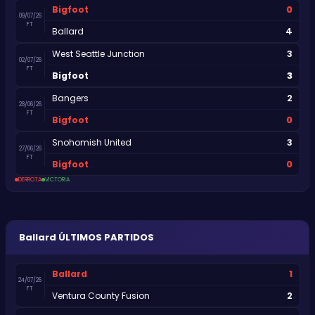
0
Bigfoot
09/07/26
FT
4
Ballard
3
West Seattle Junction
02/07/26
FT
3
Bigfoot
2
Bangers
28/06/26
FT
0
Bigfoot
3
Snohomish United
27/06/26
FT
0
Bigfoot
DERROTA
VICTORIA
Ballard
ÚLTIMOS PARTIDOS
1
Ballard
24/07/26
FT
2
Ventura County Fusion