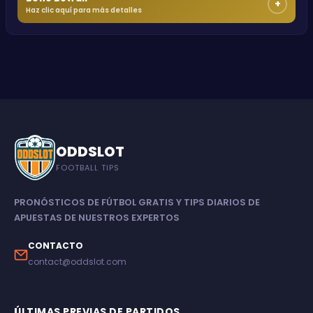
+
Haz clic aquí para más detalles
ODDSLOT
FOOTBALL TIPS
PRONÓSTICOS DE FÚTBOL GRATIS Y TIPS DIARIOS DE
APUESTAS DE NUESTROS EXPERTOS
CONTACTO
contact@oddslot.com
ÚLTIMAS PREVIAS DE PARTIDOS