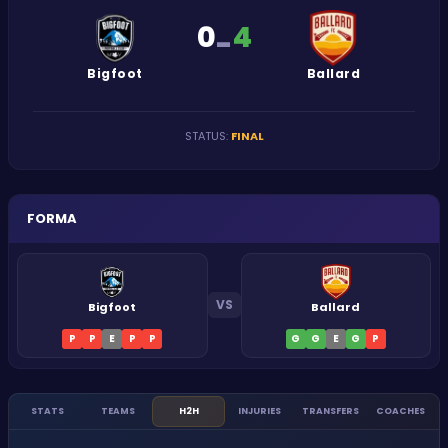
0
4
-
Bigfoot
Ballard
STATUS
:
FINAL
FORMA
VS
Bigfoot
Ballard
P
P
E
P
P
G
G
E
G
P
STATS
TEAMS
H2H
INJURIES
TRANSFERS
COACHES