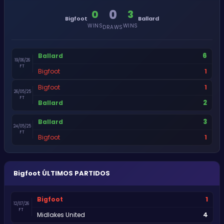
0
0
3
Bigfoot
Ballard
WINS
WINS
DRAWS
6
Ballard
19/06/26
FT
1
Bigfoot
1
Bigfoot
26/05/25
FT
2
Ballard
3
Ballard
24/05/25
FT
1
Bigfoot
Bigfoot
ÚLTIMOS PARTIDOS
1
Bigfoot
12/07/26
FT
4
Midlakes United