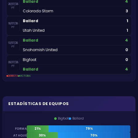
4
Ballard
20/07/26
FT
3
Colorado Storm
1
Ballard
18/07/26
FT
1
Utah United
4
Ballard
13/07/26
FT
0
Snohomish United
0
Bigfoot
09/07/26
FT
4
Ballard
DERROTA
VICTORIA
ESTADÍSTICAS DE EQUIPOS
Bigfoot
Ballard
FORMA
21%
79%
ATAQUE
30%
70%