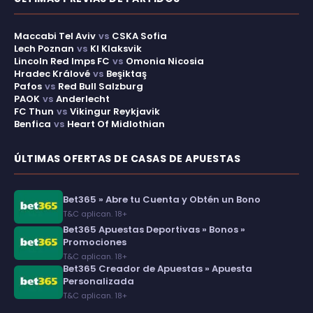
Maccabi Tel Aviv
vs
CSKA Sofia
Lech Poznan
vs
KI Klaksvik
Lincoln Red Imps FC
vs
Omonia Nicosia
Hradec Králové
vs
Beşiktaş
Pafos
vs
Red Bull Salzburg
PAOK
vs
Anderlecht
FC Thun
vs
Vikingur Reykjavik
Benfica
vs
Heart Of Midlothian
ÚLTIMAS OFERTAS DE CASAS DE APUESTAS
Bet365 » Abre tu Cuenta y Obtén un Bono
T&C aplican. 18+
Bet365 Apuestas Deportivas » Bonos »
Promociones
T&C aplican. 18+
Bet365 Creador de Apuestas » Apuesta
Personalizada
T&C aplican. 18+