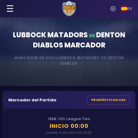
☰
ES
LUBBOCK MATADORS
DENTON
VS
DIABLOS
MARCADOR
MARCADOR EN VIVO
LUBBOCK MATADORS
VS
DENTON
DIABLOS
Marcador del Partido
PRONÓSTICOS USA
USA
:
USL League Two
INICIO
00:00
jueves, 4 de junio de 2026