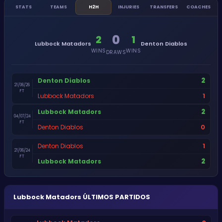
STATS
TEAMS
H2H
INJURIES
TRANSFERS
COACHES
0
2
1
Lubbock Matadors
Denton Diablos
WINS
WINS
DRAWS
2
Denton Diablos
21/06/26
FT
1
Lubbock Matadors
2
Lubbock Matadors
04/07/24
FT
0
Denton Diablos
1
Denton Diablos
21/06/24
FT
2
Lubbock Matadors
Lubbock Matadors
ÚLTIMOS PARTIDOS