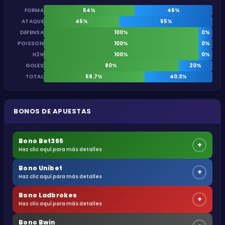
FORMA
54%
46%
ATAQUE
45%
55%
DEFENSA
100%
0%
POISSON
100%
0%
H2H
100%
0%
GOLES
80%
20%
TOTAL
59.7%
40.3%
BONOS DE APUESTAS
Bono Bet365
+
Haz clic aquí para más detalles
Bono Unibet
+
Haz clic aquí para más detalles
Bono Ladbrokes
+
Haz clic aquí para más detalles
Bono Bwin