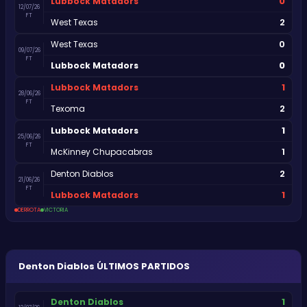
0
Lubbock Matadors
12/07/26
FT
2
West Texas
0
West Texas
09/07/26
FT
0
Lubbock Matadors
1
Lubbock Matadors
28/06/26
FT
2
Texoma
1
Lubbock Matadors
25/06/26
FT
1
McKinney Chupacabras
2
Denton Diablos
21/06/26
FT
1
Lubbock Matadors
DERROTA
VICTORIA
Denton Diablos
ÚLTIMOS PARTIDOS
1
Denton Diablos