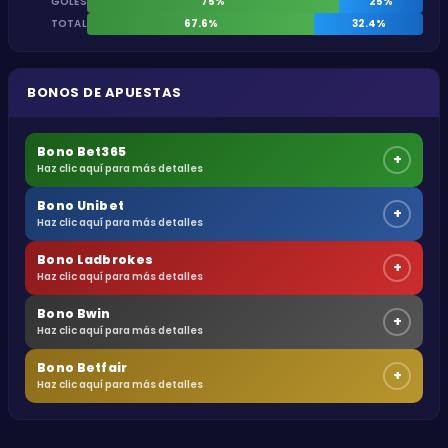
GOLES
75%
25%
TOTAL
67.6%
32.4%
BONOS DE APUESTAS
Bono Bet365
+
Haz clic aquí para más detalles
Bono Unibet
+
Haz clic aquí para más detalles
Bono Ladbrokes
+
Haz clic aquí para más detalles
Bono Bwin
+
Haz clic aquí para más detalles
Bono Betfair
+
Haz clic aquí para más detalles