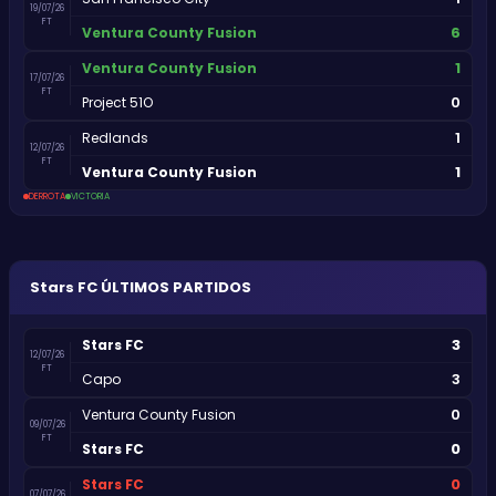
19/07/26
FT
6
Ventura County Fusion
1
Ventura County Fusion
17/07/26
FT
0
Project 51O
1
Redlands
12/07/26
FT
1
Ventura County Fusion
DERROTA
VICTORIA
Stars FC
ÚLTIMOS PARTIDOS
3
Stars FC
12/07/26
FT
3
Capo
0
Ventura County Fusion
09/07/26
FT
0
Stars FC
0
Stars FC
07/07/26