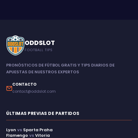
ODDSLOT
FOOTBALL TIPS
PRONÓSTICOS DE FÚTBOL GRATIS Y TIPS DIARIOS DE
APUESTAS DE NUESTROS EXPERTOS
CONTACTO
contact@oddslot.com
ÚLTIMAS PREVIAS DE PARTIDOS
Lyon
vs
Sparta Praha
Flamengo
vs
Vitoria