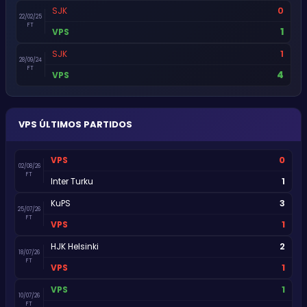
0
SJK
22/02/25
FT
1
VPS
1
SJK
28/09/24
FT
4
VPS
VPS
ÚLTIMOS PARTIDOS
0
VPS
02/08/26
FT
1
Inter Turku
3
KuPS
25/07/26
FT
1
VPS
2
HJK Helsinki
18/07/26
FT
1
VPS
1
VPS
10/07/26
FT