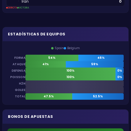
0
Iran
DERROTA
VICTORIA
ESTADÍSTICAS DE EQUIPOS
Spain
Belgium
FORMA
54%
46%
ATAQUE
41%
59%
DEFENSA
100%
0%
POISSON
100%
0%
H2H
GOLES
TOTAL
47.5%
52.5%
BONOS DE APUESTAS