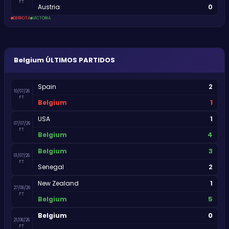
FT
0
Austria
DERROTA
VICTORIA
Belgium
ÚLTIMOS PARTIDOS
2
Spain
10/07/26
FT
1
Belgium
1
USA
07/07/26
FT
4
Belgium
3
Belgium
01/07/26
FT
2
Senegal
1
New Zealand
27/06/26
FT
5
Belgium
0
Belgium
21/06/26
FT