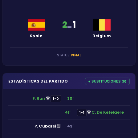
2
1
-
Spain
Belgium
STATUS
:
FINAL
ESTADÍSTICAS DEL PARTIDO
+ SUSTITUCIONES (9)
⚽
F. Ruiz
30'
1-0
⚽
C. De Ketelaere
41'
1-1
🟨
P. Cubarsi
43'