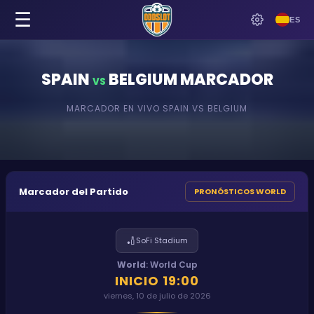
☰
ES
SPAIN
BELGIUM
MARCADOR
VS
MARCADOR EN VIVO
SPAIN
VS
BELGIUM
Marcador del Partido
PRONÓSTICOS WORLD
🏏
SoFi Stadium
World
:
World Cup
INICIO
19:00
viernes, 10 de julio de 2026