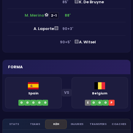
🟨
K. De Bruyne
85'
⚽
M. Merino
88'
2-1
🟨
A. Laporte
90+3'
🟨
A. Witsel
90+5'
FORMA
VS
Spain
Belgium
G
G
G
G
G
E
G
G
G
P
STATS
TEAMS
H2H
INJURIES
TRANSFERS
COACHES