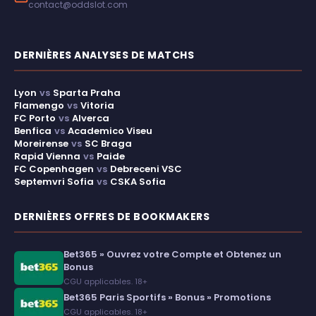
contact@oddslot.com
DERNIÈRES ANALYSES DE MATCHS
Lyon
vs
Sparta Praha
Flamengo
vs
Vitoria
FC Porto
vs
Alverca
Benfica
vs
Academico Viseu
Moreirense
vs
SC Braga
Rapid Vienna
vs
Paide
FC Copenhagen
vs
Debreceni VSC
Septemvri Sofia
vs
CSKA Sofia
DERNIÈRES OFFRES DE BOOKMAKERS
Bet365 » Ouvrez votre Compte et Obtenez un
Bonus
CGU applicables. 18+
Bet365 Paris Sportifs » Bonus » Promotions
CGU applicables. 18+