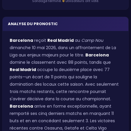
Sondage terminé.
0
utilisateurs ont voté.
ANALYSE DU PRONOSTIC
Barcelona
reçoit
Real Madrid
au
Camp Nou
dimanche 10 mai 2026, dans un affrontement de La
Liga aux enjeux majeurs pour le titre.
Barcelona
domine le classement avec 88 points, tandis que
Real Madrid
occupe la deuxième place avec 77
points—un écart de 11 points qui souligne la
domination des locaux cette saison. Avec seulement
trois matchs restants, cette rencontre pourrait
s'avérer décisive dans la course au championnat.
Barcelona
arrive en forme exceptionnelle, ayant
remporté ses cinq derniers matchs en marquant 11
buts et en en concédant seulement 3. Les victoires
récentes contre Osasuna, Getafe et Celta Vigo