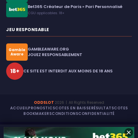
Bet365 Créateur de Paris » Pari Personnalisé
CGU applicables. 18+
JEU RESPONSABLE
GAMBLEAWARE.ORG
Gamble
Aware
JOUEZ RESPONSABLEMENT
18+
CE SITE EST INTERDIT AUX MOINS DE 18 ANS
ODDSLOT
2026
| All Rights Reserved
ACCUEIL
PRONOSTICS
COTES EN BAISSE
RÉSULTATS
COTES
BOOKMAKERS
CONDITIONS
CONFIDENTIALITÉ