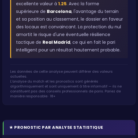
excellente valeur à
1.25
. Avec la forme
supérieure de
Barcelona
, l'avantage du terrain
et sa position au classement, le dossier en faveur
des locaux est convaincant. La protection du nul
amortit le risque d'une éventuelle résilience
tactique de
Real Madrid
, ce qui en fait le pari
intelligent pour un résultat hautement probable.
Les données de cette analyse peuvent différer des valeurs
actuelles.
L'analyse du match et les pronostics sont générés
algorithmiquement et sont uniquement à titre informatif — ils ne
constituent pas des conseils professionnels de paris. Pariez de
manière responsable · 18+
★
PRONOSTIC PAR ANALYSE STATISTIQUE