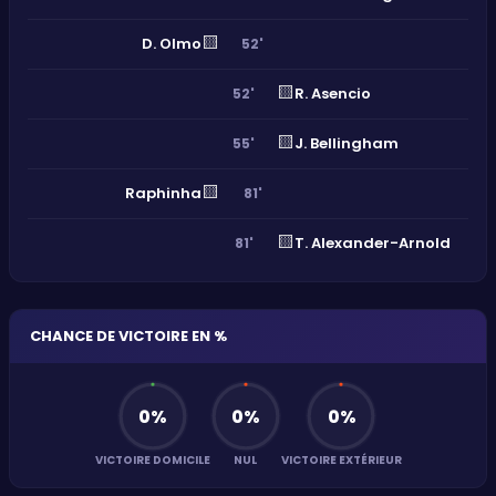
🟨
D. Olmo
52'
🟨
R. Asencio
52'
🟨
J. Bellingham
55'
🟨
Raphinha
81'
🟨
T. Alexander-Arnold
81'
CHANCE DE VICTOIRE EN %
0
%
0
%
0
%
VICTOIRE DOMICILE
NUL
VICTOIRE EXTÉRIEUR