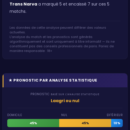
Trans Narva
a marqué
5
et encaissé
7
sur ces
5
matchs.
Les données de cette analyse peuvent différer des valeurs
actuelles.
L'analyse du match et les pronostics sont générés
algorithmiquement et sont uniquement à titre informatif — ils ne
constituent pas des conseils professionnels de paris. Pariez de
manière responsable · 18+
★
PRONOSTIC PAR ANALYSE STATISTIQUE
PRONOSTIC
BASÉ SUR L'ANALYSE STATISTIQUE
Laagri ou nul
DOMICILE
NUL
EXTÉRIEUR
45%
45%
10%