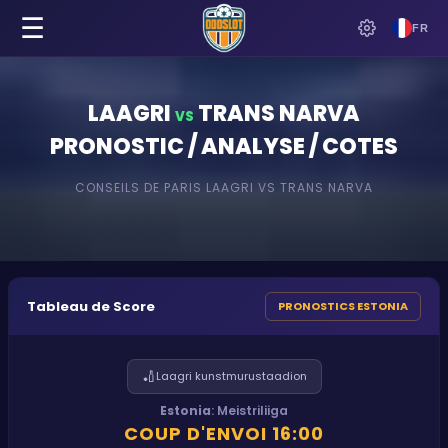
☰
FR
LAAGRI
TRANS NARVA
VS
PRONOSTIC / ANALYSE / COTES
CONSEILS DE PARIS
LAAGRI
VS
TRANS NARVA
Tableau de Score
PRONOSTICS ESTONIA
🏏
Laagri kunstmurustaadion
Estonia
:
Meistriliiga
COUP D'ENVOI
16:00