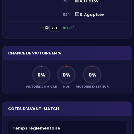
🟥
A. Filatov
78'
🟨
S. Agaptsev
82'
⚽
—
90+3'
2-1
CHANCE DE VICTOIRE EN %
0
%
0
%
0
%
VICTOIRE DOMICILE
NUL
VICTOIRE EXTÉRIEUR
COTES D'AVANT-MATCH
Temps réglementaire