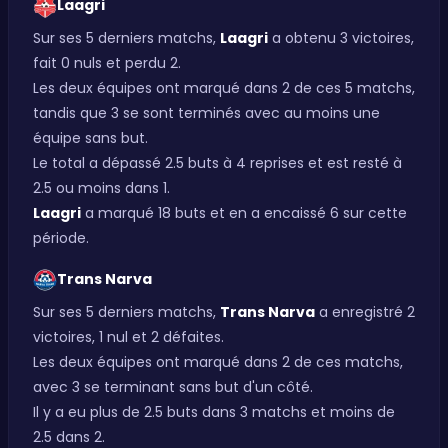
Laagri
Sur ses
5
derniers matchs,
Laagri
a obtenu
3
victoires
,
fait
0
nuls
et perdu
2
.
Les deux équipes ont marqué dans
2
de ces
5
matchs,
tandis que
3
se sont terminés avec au moins une
équipe sans but.
Le total a dépassé 2.5 buts à
4
reprises
et est resté à
2.5 ou moins dans
1
.
Laagri
a marqué
18
buts et en a encaissé
6
sur cette
période.
Trans Narva
Sur ses
5
derniers matchs,
Trans Narva
a enregistré
2
victoires
,
1
nul
et
2
défaites
.
Les deux équipes ont marqué dans
2
de ces matchs,
avec
3
se terminant sans but d'un côté.
Il y a eu plus de 2.5 buts dans
3
matchs
et moins de
2.5 dans
2
.