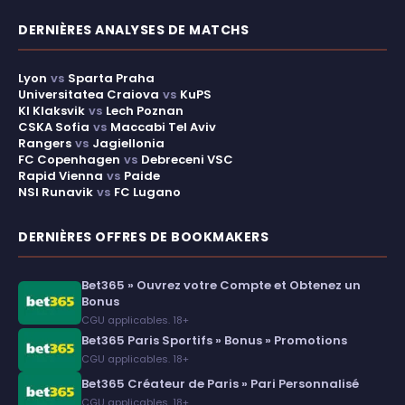
DERNIÈRES ANALYSES DE MATCHS
Lyon
vs
Sparta Praha
Universitatea Craiova
vs
KuPS
KI Klaksvik
vs
Lech Poznan
CSKA Sofia
vs
Maccabi Tel Aviv
Rangers
vs
Jagiellonia
FC Copenhagen
vs
Debreceni VSC
Rapid Vienna
vs
Paide
NSI Runavik
vs
FC Lugano
DERNIÈRES OFFRES DE BOOKMAKERS
Bet365 » Ouvrez votre Compte et Obtenez un
Bonus
CGU applicables. 18+
Bet365 Paris Sportifs » Bonus » Promotions
CGU applicables. 18+
Bet365 Créateur de Paris » Pari Personnalisé
CGU applicables. 18+