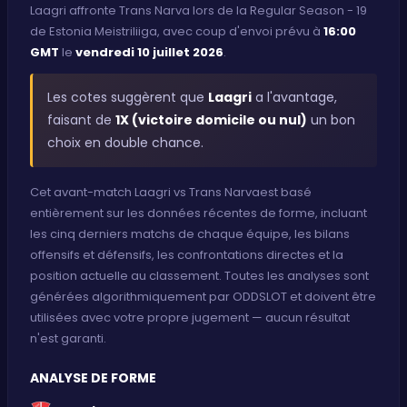
Laagri
affronte
Trans Narva
lors de la Regular Season - 19
de
Estonia
Meistriliiga
, avec coup d'envoi prévu à
16:00
GMT
le
vendredi 10 juillet 2026
.
Les cotes suggèrent que
Laagri
a l'avantage,
faisant de
1X (victoire domicile ou nul)
un bon
choix en double chance.
Cet avant-match
Laagri
vs
Trans Narva
est basé
entièrement sur les données récentes de forme, incluant
les cinq derniers matchs de chaque équipe, les bilans
offensifs et défensifs, les confrontations directes et la
position actuelle au classement. Toutes les analyses sont
générées algorithmiquement par ODDSLOT et doivent être
utilisées avec votre propre jugement — aucun résultat
n'est garanti.
ANALYSE DE FORME