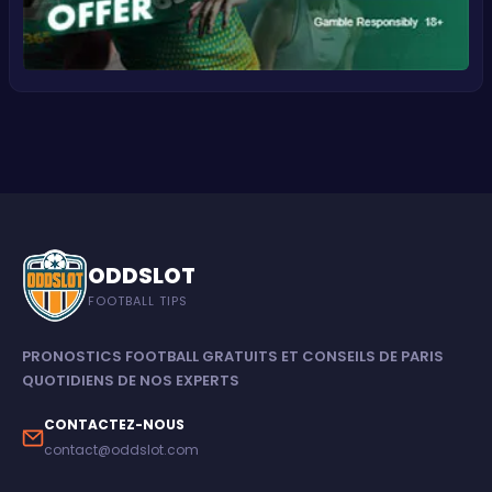
ODDSLOT
FOOTBALL TIPS
PRONOSTICS FOOTBALL GRATUITS ET CONSEILS DE PARIS
QUOTIDIENS DE NOS EXPERTS
CONTACTEZ-NOUS
contact@oddslot.com