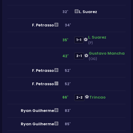
🟨
L. Suarez
32'
🟨
F. Petrasso
34'
L. Suarez
⚽
35'
1-1
(P)
Gustavo Mancha
⚽
42'
2-1
(OG)
🟨
F. Petrasso
52'
🟥
F. Petrasso
52'
⚽
Trincao
66'
2-2
🟨
Ryan Guilherme
83'
🟨
Ryan Guilherme
85'