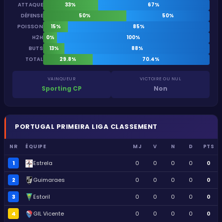
ATTAQUE
33%
67%
DÉFENSE
50%
50%
POISSON
15%
85%
H2H
0%
100%
BUTS
13%
88%
TOTAL
29.8%
70.4%
VAINQUEUR
VICTOIRE OU NUL
Sporting CP
Non
PORTUGAL
PRIMEIRA LIGA
CLASSEMENT
NR
ÉQUIPE
MJ
V
N
D
PTS
1
Estrela
0
0
0
0
0
2
Guimaraes
0
0
0
0
0
3
Estoril
0
0
0
0
0
4
GIL Vicente
0
0
0
0
0