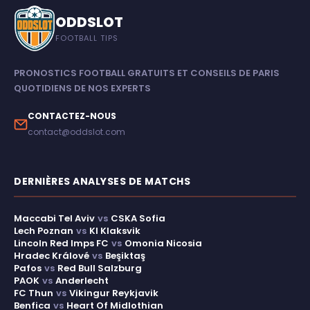
ODDSLOT
FOOTBALL TIPS
PRONOSTICS FOOTBALL GRATUITS ET CONSEILS DE PARIS
QUOTIDIENS DE NOS EXPERTS
CONTACTEZ-NOUS
contact@oddslot.com
DERNIÈRES ANALYSES DE MATCHS
Maccabi Tel Aviv
vs
CSKA Sofia
Lech Poznan
vs
KI Klaksvik
Lincoln Red Imps FC
vs
Omonia Nicosia
Hradec Králové
vs
Beşiktaş
Pafos
vs
Red Bull Salzburg
PAOK
vs
Anderlecht
FC Thun
vs
Vikingur Reykjavik
Benfica
vs
Heart Of Midlothian