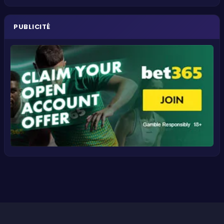
PUBLICITÉ