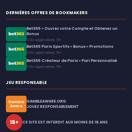
DERNIÈRES OFFRES DE BOOKMAKERS
Bet365 » Ouvrez votre Compte et Obtenez un
Bonus
CGU applicables. 18+
Bet365 Paris Sportifs » Bonus » Promotions
CGU applicables. 18+
Bet365 Créateur de Paris » Pari Personnalisé
CGU applicables. 18+
JEU RESPONSABLE
GAMBLEAWARE.ORG
Gamble
Aware
JOUEZ RESPONSABLEMENT
18+
CE SITE EST INTERDIT AUX MOINS DE 18 ANS