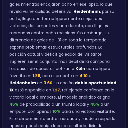
goles mientras encajaron ocho en ese lapso, lo que
revela vulnerabilidad defensiva.
Heidenheim
, por su
parte, llega con forma ligeramente mejor: dos
victorias, dos empates y una derrota, con 11 goles
marcados contra ocho recibidos. Sin embargo, su
diferencia de goles de –31 en toda la temporada
expone problemas estructurales profundos. La
posición actual y déficit goleador del visitante
sugieren ser el conjunto más débil de la campaña.
Las casas de apuestas cotizan a
Köln
como ligero
favorito en
1.85
, con el empate en
4.10
e
Heidenheim
en
3.60
. La opción
doble oportunidad
1X
está disponible en
1.27
, reflejando confianza en la
victoria local o empate. El modelo analítico asigna
45%
de probabilidad a un triunfo local y
45%
a un
empate, con apenas
10%
para una victoria visitante.
Este alineamiento entre mercado y modelo respalda
apostar por el equipo local o resultado dividido.