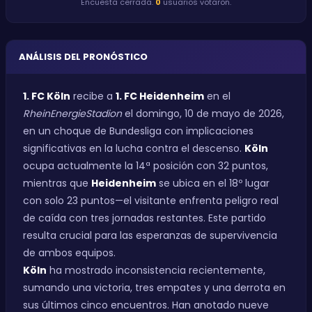
Encuesta cerrada.
0
usuarios votaron.
ANÁLISIS DEL PRONÓSTICO
1. FC Köln
recibe a
1. FC Heidenheim
en el
RheinEnergieStadion
el domingo, 10 de mayo de 2026,
en un choque de Bundesliga con implicaciones
significativas en la lucha contra el descenso.
Köln
ocupa actualmente la 14ª posición con 32 puntos,
mientras que
Heidenheim
se ubica en el 18º lugar
con solo 23 puntos—el visitante enfrenta peligro real
de caída con tres jornadas restantes. Este partido
resulta crucial para las esperanzas de supervivencia
de ambos equipos.
Köln
ha mostrado inconsistencia recientemente,
sumando una victoria, tres empates y una derrota en
sus últimos cinco encuentros. Han anotado nueve