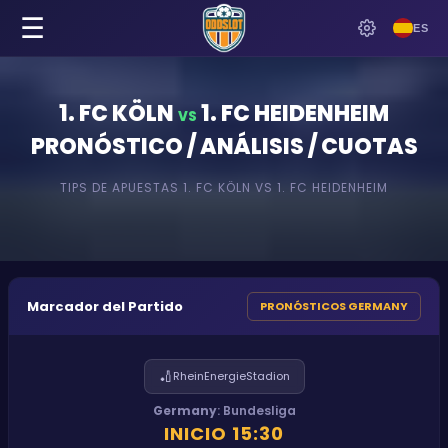
☰
ES
1. FC KÖLN
1. FC HEIDENHEIM
VS
PRONÓSTICO / ANÁLISIS / CUOTAS
TIPS DE APUESTAS
1. FC KÖLN
VS
1. FC HEIDENHEIM
Marcador del Partido
PRONÓSTICOS GERMANY
🏏
RheinEnergieStadion
Germany
:
Bundesliga
INICIO
15:30