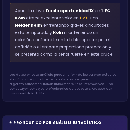
Apuesta clave:
Doble oportunidad 1X
en
1. FC
Köln
ofrece excelente valor en
1.27
. Con
Heidenheim
enfrentando graves dificultades
esta temporada y
Köln
manteniendo un
colchón confortable en la tabla, apostar por el
anfitrión o el empate proporciona protección y
se presenta como la señal fuerte en este cruce.
Los datos en este análisis pueden diferir de los valores actuales.
El análisis del partido y los pronósticos se generan
algorítmicamente y tienen únicamente fines informativos — no
constituyen consejos profesionales de apuestas. Apuesta con
responsabilidad · 18+
★
PRONÓSTICO POR ANÁLISIS ESTADÍSTICO