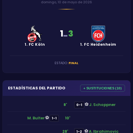
domingo, 10 de mayo de 2026
1
3
-
1. FC Köln
1. FC Heidenheim
ESTADO
:
FINAL
ESTADÍSTICAS DEL PARTIDO
+ SUSTITUCIONES (10)
⚽
J. Schoppner
8'
0-1
⚽
M. Bulter
10'
1-1
⚽
A. Ibrahimovic
28'
1-2