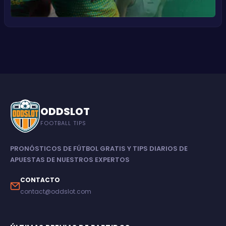
ODDSLOT
FOOTBALL TIPS
PRONÓSTICOS DE FÚTBOL GRATIS Y TIPS DIARIOS DE
APUESTAS DE NUESTROS EXPERTOS
CONTACTO
contact@oddslot.com