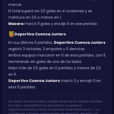
marcar.
El total superó los 2.5 goles en
4
ocasiones
y se
mantuvo en 2.5 o menos en
1
.
Macara
marcó
11
goles y encajó
5
en ese período.
Deportivo Cuenca Juniors
En sus últimos
5
partidos,
Deportivo Cuenca Juniors
registró
3
victorias
,
2
empates
y
0
derrotas
.
Ambos equipos marcaron en
0
de esos partidos, con
5
terminando sin goles de uno de los lados.
Hubo más de 2.5 goles en
0
partidos
y menos de 2.5
en
5
.
Deportivo Cuenca Juniors
marcó
3
y encajó
0
en
esos
5
partidos.
Los datos en este análisis pueden diferir de los valores actuales.
El análisis del partido y los pronósticos se generan
algorítmicamente y tienen únicamente fines informativos — no
constituyen consejos profesionales de apuestas. Apuesta con