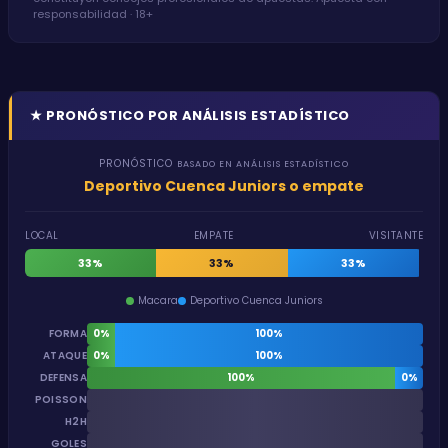
responsabilidad · 18+
★
PRONÓSTICO POR ANÁLISIS ESTADÍSTICO
PRONÓSTICO
BASADO EN ANÁLISIS ESTADÍSTICO
Deportivo Cuenca Juniors o empate
LOCAL
EMPATE
VISITANTE
33%
33%
33%
Macara
Deportivo Cuenca Juniors
FORMA
0%
100%
ATAQUE
0%
100%
DEFENSA
100%
0%
POISSON
H2H
GOLES