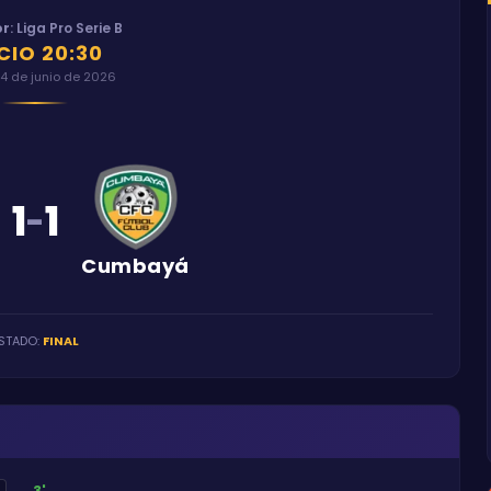
or
:
Liga Pro Serie B
ICIO
20:30
 4 de junio de 2026
1
1
-
Cumbayá
STADO
:
FINAL
3'