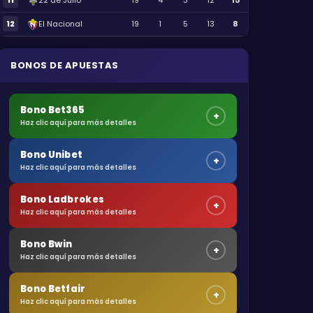
22 de Julio
19
4
3
12
15
12
El Nacional
19
1
5
13
8
BONOS DE APUESTAS
Bono Bet365
+
Haz clic aquí para más detalles
Bono Unibet
+
Haz clic aquí para más detalles
Bono Ladbrokes
+
Haz clic aquí para más detalles
Bono Bwin
+
Haz clic aquí para más detalles
Bono Betfair
+
Haz clic aquí para más detalles