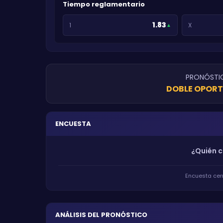
Tiempo reglamentario
1.83
1
X
▲
PRONÓSTI
DOBLE OPORT
ENCUESTA
¿Quién c
Encuesta cer
ANÁLISIS DEL PRONÓSTICO