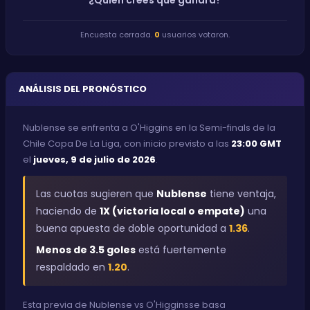
¿Quién crees que ganará?
Encuesta cerrada.
0
usuarios votaron.
ANÁLISIS DEL PRONÓSTICO
Nublense
se enfrenta a
O'Higgins
en la Semi-finals
de la
Chile
Copa De La Liga
, con inicio previsto a las
23:00
GMT
el
jueves, 9 de julio de 2026
.
Las cuotas sugieren que
Nublense
tiene ventaja,
haciendo de
1X (victoria local o empate)
una
buena apuesta de doble oportunidad a
1.36
.
Menos de 3.5 goles
está fuertemente
respaldado en
1.20
.
Esta previa de
Nublense
vs
O'Higgins
se basa