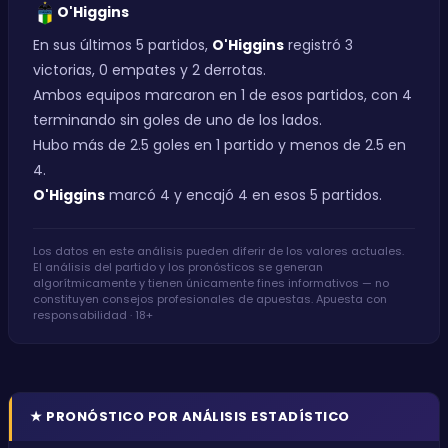
O'Higgins
En sus últimos
5
partidos,
O'Higgins
registró
3
victorias
,
0
empates
y
2
derrotas
.
Ambos equipos marcaron en
1
de esos partidos, con
4
terminando sin goles de uno de los lados.
Hubo más de 2.5 goles en
1
partido
y menos de 2.5 en
4
.
O'Higgins
marcó
4
y encajó
4
en esos
5
partidos.
Los datos en este análisis pueden diferir de los valores actuales.
El análisis del partido y los pronósticos se generan
algorítmicamente y tienen únicamente fines informativos — no
constituyen consejos profesionales de apuestas. Apuesta con
responsabilidad · 18+
★
PRONÓSTICO POR ANÁLISIS ESTADÍSTICO