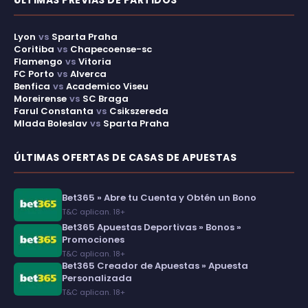
Lyon
vs
Sparta Praha
Coritiba
vs
Chapecoense-sc
Flamengo
vs
Vitoria
FC Porto
vs
Alverca
Benfica
vs
Academico Viseu
Moreirense
vs
SC Braga
Farul Constanta
vs
Csikszereda
Mlada Boleslav
vs
Sparta Praha
ÚLTIMAS OFERTAS DE CASAS DE APUESTAS
Bet365 » Abre tu Cuenta y Obtén un Bono
T&C aplican. 18+
Bet365 Apuestas Deportivas » Bonos »
Promociones
T&C aplican. 18+
Bet365 Creador de Apuestas » Apuesta
Personalizada
T&C aplican. 18+