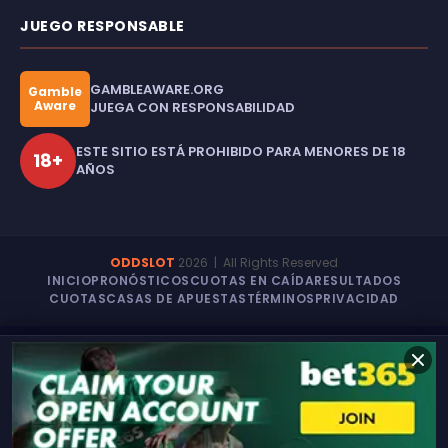
JUEGO RESPONSABLE
GAMBLEAWARE.ORG
Gamble
Aware
JUEGA CON RESPONSABILIDAD
ESTE SITIO ESTÁ PROHIBIDO PARA MENORES DE 18
18+
AÑOS
ODDSLOT
2026
| All Rights Reserved
INICIO
PRONÓSTICOS
CUOTAS EN CAÍDA
RESULTADOS
CUOTAS
CASAS DE APUESTAS
TÉRMINOS
PRIVACIDAD