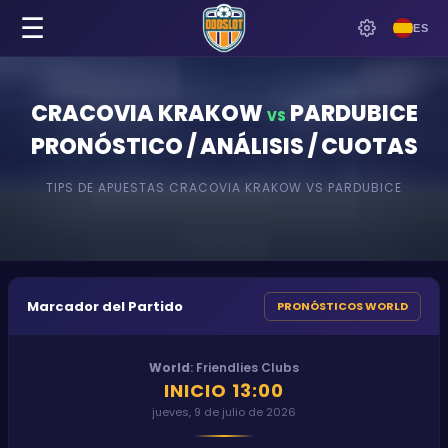
☰
ES
CRACOVIA KRAKOW
PARDUBICE
VS
PRONÓSTICO / ANÁLISIS / CUOTAS
TIPS DE APUESTAS
CRACOVIA KRAKOW
VS
PARDUBICE
Marcador del Partido
PRONÓSTICOS WORLD
World
:
Friendlies Clubs
INICIO
13:00
jueves, 9 de julio de 2026