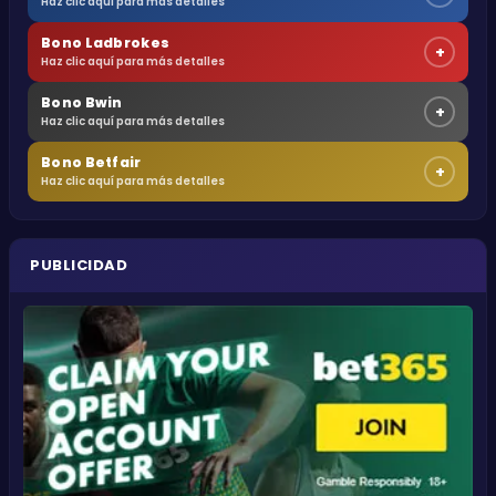
Haz clic aquí para más detalles
Bono Ladbrokes
+
Haz clic aquí para más detalles
Bono Bwin
+
Haz clic aquí para más detalles
Bono Betfair
+
Haz clic aquí para más detalles
PUBLICIDAD