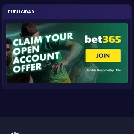
PUBLICIDAD