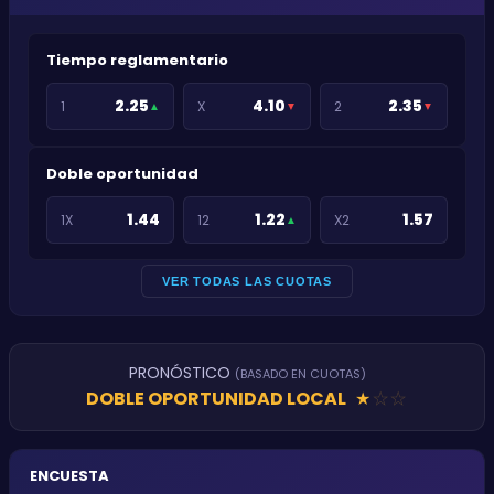
Tiempo reglamentario
2.25
4.10
2.35
1
X
2
▲
▼
▼
Doble oportunidad
1.44
1.22
1.57
1X
12
X2
▲
VER TODAS LAS CUOTAS
PRONÓSTICO
(BASADO EN CUOTAS)
DOBLE OPORTUNIDAD LOCAL
★
★
★
ENCUESTA