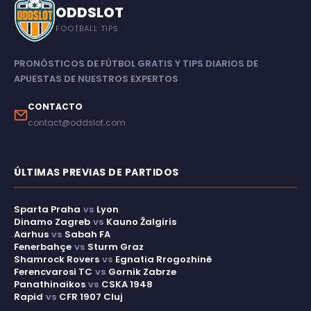
ODDSLOT
FOOTBALL TIPS
PRONÓSTICOS DE FÚTBOL GRATIS Y TIPS DIARIOS DE
APUESTAS DE NUESTROS EXPERTOS
CONTACTO
contact@oddslot.com
ÚLTIMAS PREVIAS DE PARTIDOS
Sparta Praha
vs
Lyon
Dinamo Zagreb
vs
Kauno Žalgiris
Aarhus
vs
Sabah FA
Fenerbahçe
vs
Sturm Graz
Shamrock Rovers
vs
Egnatia Rrogozhinë
Ferencvarosi TC
vs
Gornik Zabrze
Panathinaikos
vs
CSKA 1948
Rapid
vs
CFR 1907 Cluj