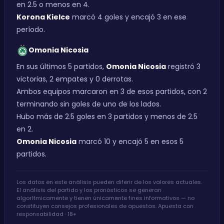
en 2.5 o menos en
4
.
Korona Kielce
marcó
4
goles y encajó
3
en ese
período.
Omonia Nicosia
En sus últimos
5
partidos,
Omonia Nicosia
registró
3
victorias
,
2
empates
y
0
derrotas
.
Ambos equipos marcaron en
3
de esos partidos, con
2
terminando sin goles de uno de los lados.
Hubo más de 2.5 goles en
3
partidos
y menos de 2.5
en
2
.
Omonia Nicosia
marcó
10
y encajó
5
en esos
5
partidos.
Los datos en este análisis pueden diferir de los valores actuales.
El análisis del partido y los pronósticos se generan
algorítmicamente y tienen únicamente fines informativos — no
constituyen consejos profesionales de apuestas. Apuesta con
responsabilidad · 18+