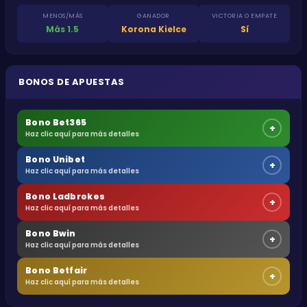
MENOS/MÁS
GANADOR
VICTORIA O EMPATE
Más 1.5
Korona Kielce
Sí
BONOS DE APUESTAS
Bono Bet365
+
Haz clic aquí para más detalles
Bono Unibet
+
Haz clic aquí para más detalles
Bono Ladbrokes
+
Haz clic aquí para más detalles
Bono Bwin
+
Haz clic aquí para más detalles
Bono Betfair
+
Haz clic aquí para más detalles