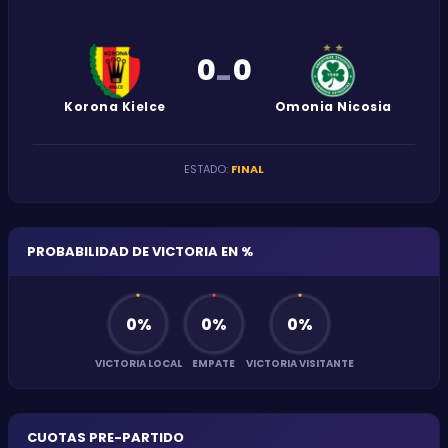
0
0
-
Korona Kielce
Omonia Nicosia
ESTADO
:
FINAL
PROBABILIDAD DE VICTORIA EN %
0
%
0
%
0
%
VICTORIA LOCAL
EMPATE
VICTORIA VISITANTE
CUOTAS PRE-PARTIDO