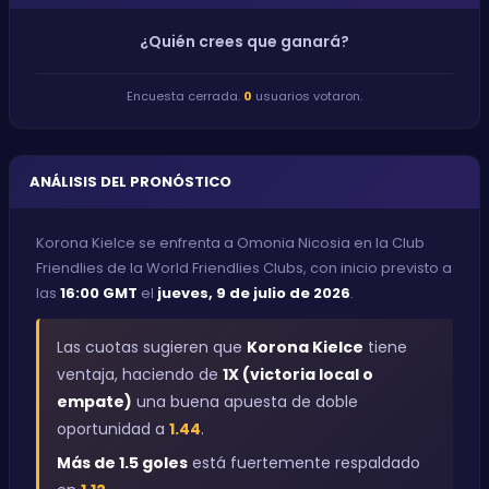
¿Quién crees que ganará?
Encuesta cerrada.
0
usuarios votaron.
ANÁLISIS DEL PRONÓSTICO
Korona Kielce
se enfrenta a
Omonia Nicosia
en la Club
Friendlies
de la
World
Friendlies Clubs
, con inicio previsto a
las
16:00
GMT
el
jueves, 9 de julio de 2026
.
Las cuotas sugieren que
Korona Kielce
tiene
ventaja, haciendo de
1X (victoria local o
empate)
una buena apuesta de doble
oportunidad a
1.44
.
Más de 1.5 goles
está fuertemente respaldado