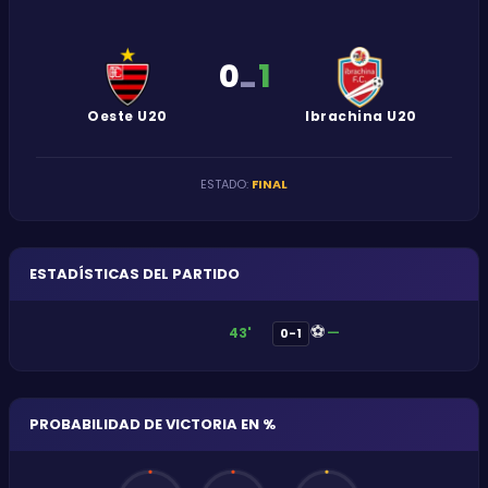
0
1
-
Oeste U20
Ibrachina U20
ESTADO
:
FINAL
ESTADÍSTICAS DEL PARTIDO
⚽
—
43'
0-1
PROBABILIDAD DE VICTORIA EN %