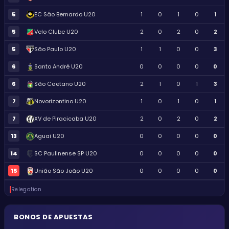
5
EC São Bernardo U20
1
0
1
0
1
5
Velo Clube U20
2
0
2
0
2
5
São Paulo U20
1
1
0
0
3
6
Santo André U20
0
0
0
0
0
6
São Caetano U20
2
1
0
1
3
7
Novorizontino U20
1
0
1
0
1
7
XV de Piracicaba U20
2
0
2
0
2
13
Aguai U20
0
0
0
0
0
14
SC Paulinense SP U20
0
0
0
0
0
15
União São João U20
0
0
0
0
0
Relegation
BONOS DE APUESTAS