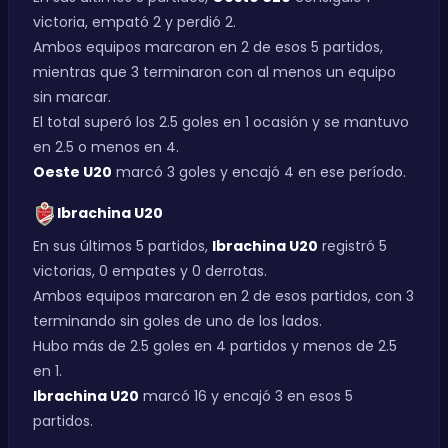
victoria
, empató
2
y perdió
2
.
Ambos equipos marcaron en
2
de esos
5
partidos,
mientras que
3
terminaron con al menos un equipo
sin marcar.
El total superó los 2.5 goles en
1
ocasión
y se mantuvo
en 2.5 o menos en
4
.
Oeste U20
marcó
3
goles y encajó
4
en ese período.
Ibrachina U20
En sus últimos
5
partidos,
Ibrachina U20
registró
5
victorias
,
0
empates
y
0
derrotas
.
Ambos equipos marcaron en
2
de esos partidos, con
3
terminando sin goles de uno de los lados.
Hubo más de 2.5 goles en
4
partidos
y menos de 2.5
en
1
.
Ibrachina U20
marcó
16
y encajó
3
en esos
5
partidos.