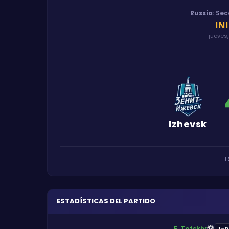
Russia
:
Sec
IN
jueves,
Izhevsk
E
ESTADÍSTICAS DEL PARTIDO
⚽
E. Totskiy
1-0