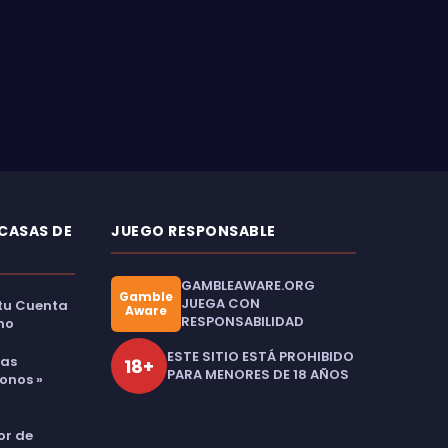
 CASAS DE
JUEGO RESPONSABLE
GAMBLEAWARE.ORG
Gamble
JUEGA CON
 tu Cuenta
Aware
RESPONSABILIDAD
no
ESTE SITIO ESTÁ PROHIBIDO
tas
18+
PARA MENORES DE 18 AÑOS
Bonos »
or de