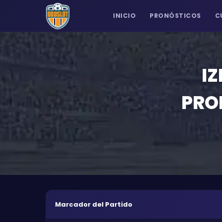
INICIO
PRONÓSTICOS
C
I
PRON
Marcador del Partido