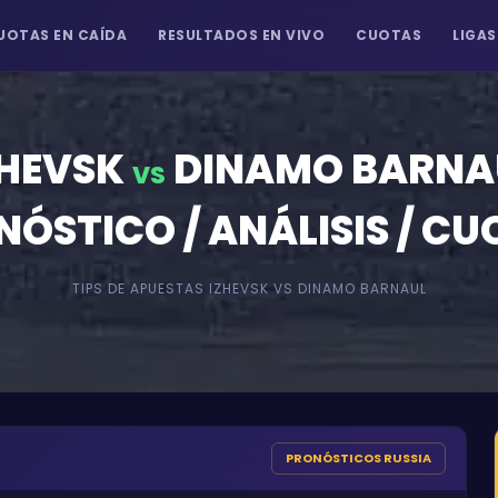
UOTAS EN CAÍDA
RESULTADOS EN VIVO
CUOTAS
LIGAS
ZHEVSK
DINAMO BARNA
VS
ÓSTICO / ANÁLISIS / C
TIPS DE APUESTAS
IZHEVSK
VS
DINAMO BARNAUL
PRONÓSTICOS RUSSIA