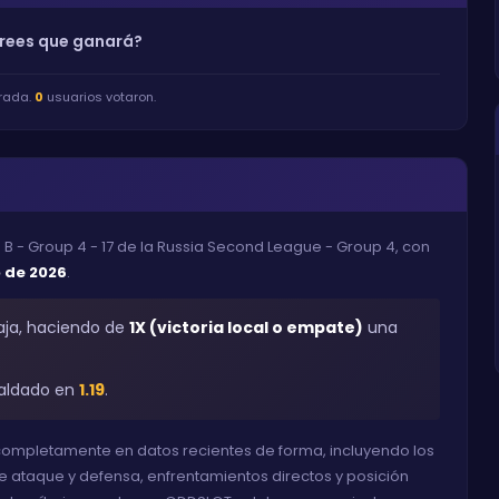
rees que ganará?
rada.
0
usuarios votaron.
n B - Group 4 - 17
de la
Russia
Second League - Group 4
, con
o de 2026
.
aja, haciendo de
1X (victoria local o empate)
una
aldado en
1.19
.
ompletamente en datos recientes de forma, incluyendo los
de ataque y defensa, enfrentamientos directos y posición