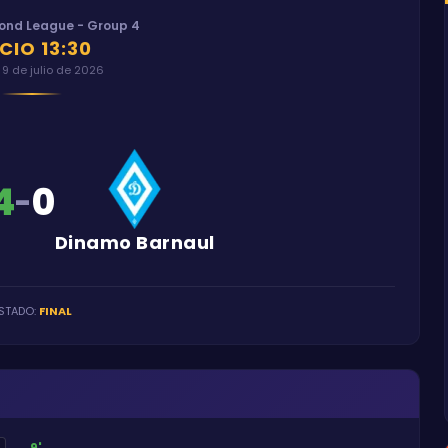
ond League - Group 4
ICIO
13:30
 9 de julio de 2026
4
0
-
Dinamo Barnaul
STADO
:
FINAL
9'