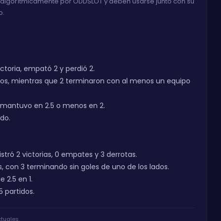
os algorítmicamente por ODDSLOT y deben usarse junto con su
o.
ictoria
, empató
2
y perdió
2
.
dos, mientras que
2
terminaron con al menos un equipo
 mantuvo en 2.5 o menos en
2
.
do.
istró
2
victorias
,
0
empates
y
3
derrotas
.
s, con
3
terminando sin goles de uno de los lados.
e 2.5 en
1
.
5
partidos.
ctuales.