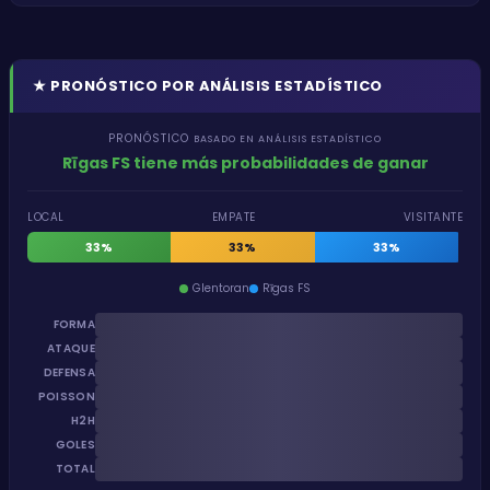
★
PRONÓSTICO POR ANÁLISIS ESTADÍSTICO
PRONÓSTICO
BASADO EN ANÁLISIS ESTADÍSTICO
Rīgas FS tiene más probabilidades de ganar
LOCAL
EMPATE
VISITANTE
33%
33%
33%
Glentoran
Rīgas FS
FORMA
ATAQUE
DEFENSA
POISSON
H2H
GOLES
TOTAL