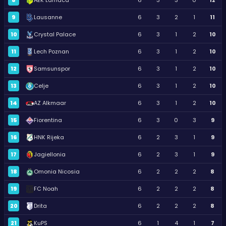
AEK Larnaca
6
3
3
0
12
9
Lausanne
6
3
2
1
11
10
Crystal Palace
6
3
1
2
10
11
Lech Poznan
6
3
1
2
10
12
Samsunspor
6
3
1
2
10
13
Celje
6
3
1
2
10
14
AZ Alkmaar
6
3
1
2
10
15
Fiorentina
6
3
0
3
9
16
HNK Rijeka
6
2
3
1
9
17
Jagiellonia
6
2
3
1
9
18
Omonia Nicosia
6
2
2
2
8
19
FC Noah
6
2
2
2
8
20
Drita
6
2
2
2
8
21
KuPS
6
1
4
1
7