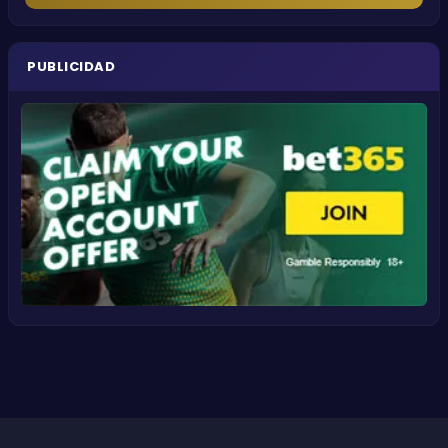
PUBLICIDAD