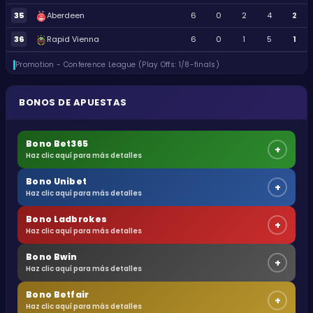
35
Aberdeen
6
0
2
4
2
36
Rapid Vienna
6
0
1
5
1
Promotion - Conference League (Play Offs: 1/8-finals)
BONOS DE APUESTAS
Bono Bet365
+
Haz clic aquí para más detalles
Bono Unibet
+
Haz clic aquí para más detalles
Bono Ladbrokes
+
Haz clic aquí para más detalles
Bono Bwin
+
Haz clic aquí para más detalles
Bono Betfair
+
Haz clic aquí para más detalles