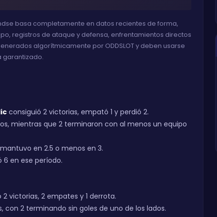
nd
se basa completamente en datos recientes de forma,
ipo, registros de ataque y defensa, enfrentamientos directos
son generados algorítmicamente por ODDSLOT y deben usarse
á garantizado.
ic
consiguió
2
victorias
, empató
1
y perdió
2
.
dos, mientras que
2
terminaron con al menos un equipo
 mantuvo en 2.5 o menos en
3
.
jó
6
en ese período.
ó
2
victorias
,
2
empates
y
1
derrota
.
s, con
2
terminando sin goles de uno de los lados.