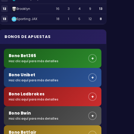
12
Brooklyn
16
3
4
9
13
13
Sporting JAX
18
1
5
12
8
BONOS DE APUESTAS
Bono Bet365
+
Haz clic aquí para más detalles
Bono Unibet
+
Haz clic aquí para más detalles
Bono Ladbrokes
+
Haz clic aquí para más detalles
Bono Bwin
+
Haz clic aquí para más detalles
Bono Betfair