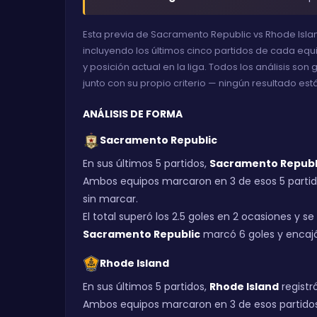
Esta previa de
Sacramento Republic
vs
Rhode Isla
incluyendo los últimos cinco partidos de cada equ
y posición actual en la liga. Todos los análisis 
junto con su propio criterio — ningún resultado est
ANÁLISIS DE FORMA
Sacramento Republic
En sus últimos
5
partidos,
Sacramento Republ
Ambos equipos marcaron en
3
de esos
5
parti
sin marcar.
El total superó los 2.5 goles en
2
ocasiones
y se
Sacramento Republic
marcó
6
goles y enca
Rhode Island
En sus últimos
5
partidos,
Rhode Island
registr
Ambos equipos marcaron en
3
de esos partido