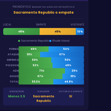
PRONÓSTICO
BASADO EN ANÁLISIS ESTADÍSTICO
Sacramento Republic o empate
LOCAL
EMPATE
VISITANTE
45%
45%
10%
Sacramento Republic
Rhode Island
FORMA
46%
54%
ATAQUE
33%
67%
DEFENSA
50%
50%
POISSON
52%
48%
H2H
71%
29%
GOLES
67%
33%
TOTAL
53.2%
46.8%
MENOS/MÁS
GANADOR
VICTORIA O EMPATE
Menos 3.5
Sacramento
Sí
Republic