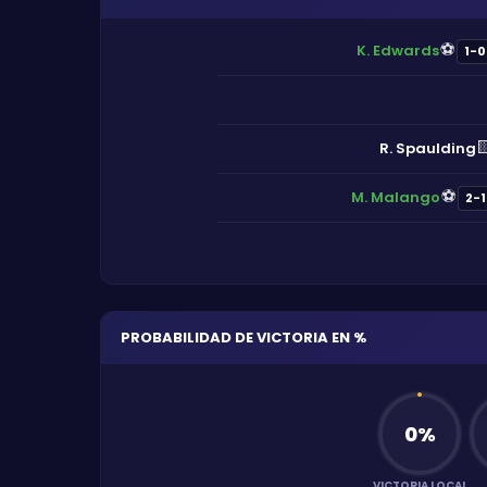
⚽
K. Edwards
1-0

R. Spaulding
⚽
M. Malango
2-1
PROBABILIDAD DE VICTORIA EN %
0
%
VICTORIA LOCAL