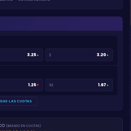
3.25
3.20
2
▲
▲
1.25
1.67
X2
▼
▲
ODAS LAS CUOTAS
CO
(BASADO EN CUOTAS)