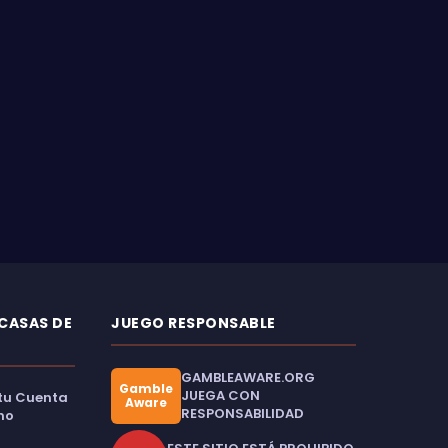
 CASAS DE
JUEGO RESPONSABLE
GAMBLEAWARE.ORG
Gamble
JUEGA CON
 tu Cuenta
Aware
RESPONSABILIDAD
no