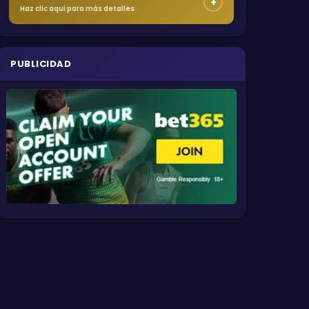
+
Haz clic aquí para más detalles
PUBLICIDAD