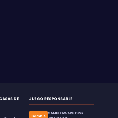
 CASAS DE
JUEGO RESPONSABLE
GAMBLEAWARE.ORG
Gamble
JUEGA CON