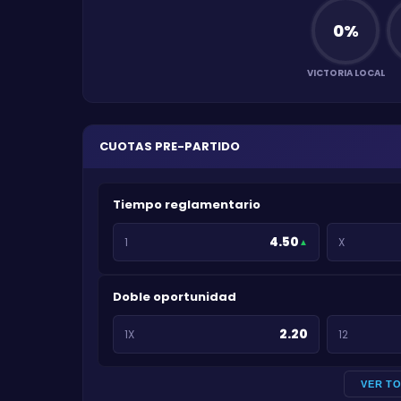
0
%
VICTORIA LOCAL
CUOTAS PRE-PARTIDO
Tiempo reglamentario
4.50
1
X
▲
Doble oportunidad
2.20
1X
12
VER T