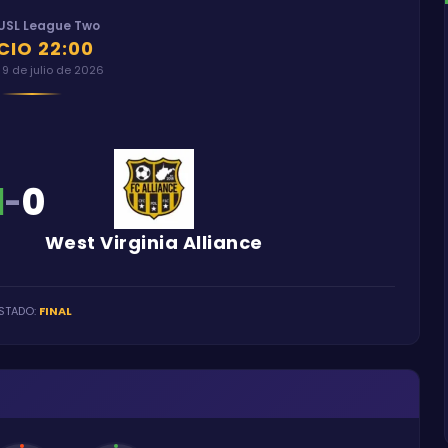
USL League Two
ICIO
22:00
 9 de julio de 2026
1
0
-
West Virginia Alliance
STADO
:
FINAL