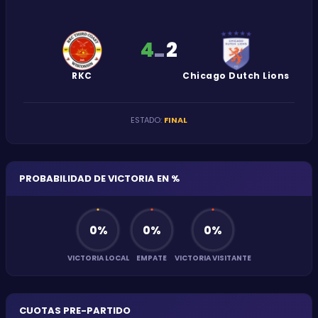
4
2
-
RKC
Chicago Dutch Lions
ESTADO
:
FINAL
PROBABILIDAD DE VICTORIA EN %
0
%
0
%
0
%
VICTORIA LOCAL
EMPATE
VICTORIA VISITANTE
CUOTAS PRE-PARTIDO