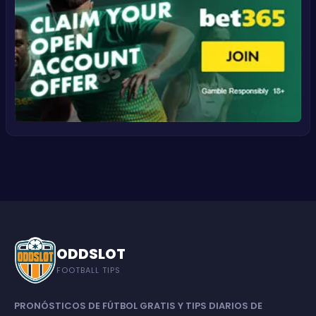
ODDSLOT
FOOTBALL TIPS
PRONÓSTICOS DE FÚTBOL GRATIS Y TIPS DIARIOS DE