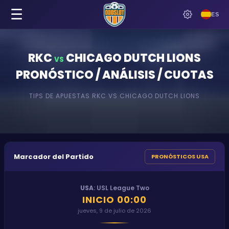
☰
ES
RKC
CHICAGO DUTCH LIONS
VS
PRONÓSTICO / ANÁLISIS / CUOTAS
TIPS DE APUESTAS
RKC
VS
CHICAGO DUTCH LIONS
Marcador del Partido
PRONÓSTICOS USA
USA
:
USL League Two
INICIO
00:00
jueves, 9 de julio de 2026